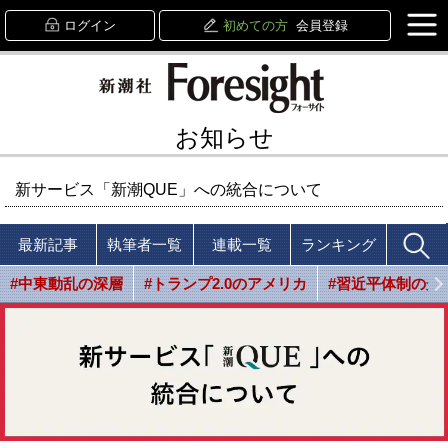
ログイン
初めての方
会員登録
お知らせ
新サービス「新潮QUE」への統合について
最新記事
執筆者一覧
連載一覧
ランキング
#中東動乱の深層
#トランプ2.0のアメリカ
#習近平体制の光