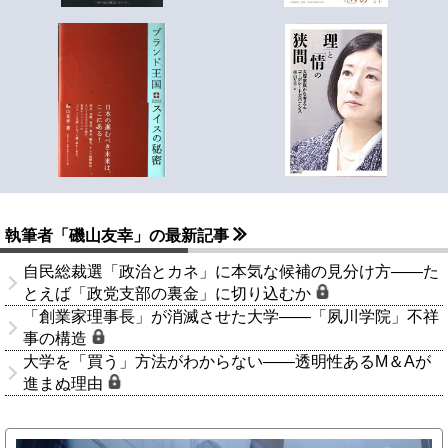
執筆者「磯山友幸」の最新記事
自民総裁選「政治とカネ」に本気な候補の見分け方――た
とえば「政党支部の裏金」に切り込むか
「創業家理事長」が消滅させた大学――「夙川学院」不祥
事の構造
大学を「買う」方法がわからない――透明性あるM＆Aが
進まぬ理由