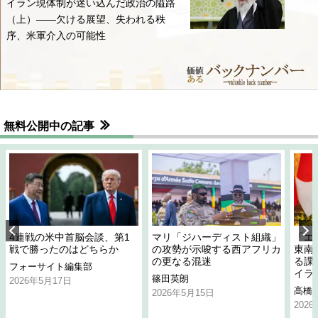
イラン現体制が迷い込んだ政治の隘路
（上）――欠ける展望、失われる秩
序、米軍介入の可能性
無料公開中の記事
4連戦の米中首脳会談、第1
マリ「ジハーディスト組織」
「エ
戦で勝ったのはどちらか
の攻勢が示唆する西アフリカ
東南
の更なる混迷
る課
フォーサイト編集部
イラ
篠田英朗
2026年5月17日
高橋
2026年5月15日
202