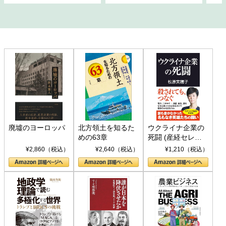
廃墟のヨーロッパ
北方領土を知るた
ウクライナ企業の
めの63章
死闘 (産経セレク
ト S 039)
¥2,860（税込）
¥2,640（税込）
¥1,210（税込）