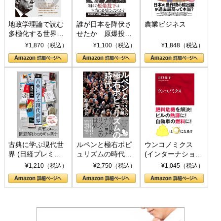
地政学理論で読む
誰が日本を降伏さ
農業ビジネス
多極化する世界：
せたか 原爆投
トランプとBRICS
下、ソ連参戦、そ
¥1,870（税込）
¥1,100（税込）
¥1,848（税込）
の挑戦
して聖断 (PHP新
書)
古典に学ぶ現代世
ルペンと極右ポピ
ウンコノミクス
界 (日経プレミア
ュリズムの時代：
(インターナショナ
シリーズ)
〈ヤヌス〉の二つ
ル新書)
¥1,210（税込）
¥2,750（税込）
¥1,045（税込）
の顔