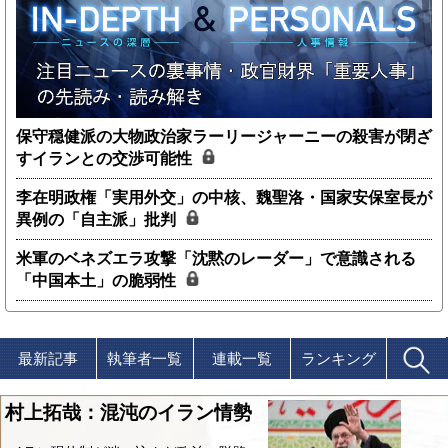
保守穏健派の大物政治家ラーリージャーニーの殺害が閉ざ
すイランとの交渉可能性
李在明政権「実用外交」の中核、魏聖洛・国家安保室長が
異例の「自主派」批判
米軍のベネズエラ攻撃「沈黙のレーダー」で意識される
「中国本土」の脆弱性
最新記事
執筆者一覧
連載一覧
ランキング
村上拓哉：混沌のイラン情勢