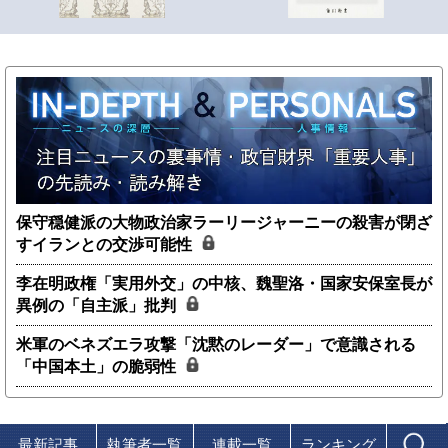
保守穏健派の大物政治家ラーリージャーニーの殺害が閉ざ
すイランとの交渉可能性
李在明政権「実用外交」の中核、魏聖洛・国家安保室長が
異例の「自主派」批判
米軍のベネズエラ攻撃「沈黙のレーダー」で意識される
「中国本土」の脆弱性
最新記事
執筆者一覧
連載一覧
ランキング