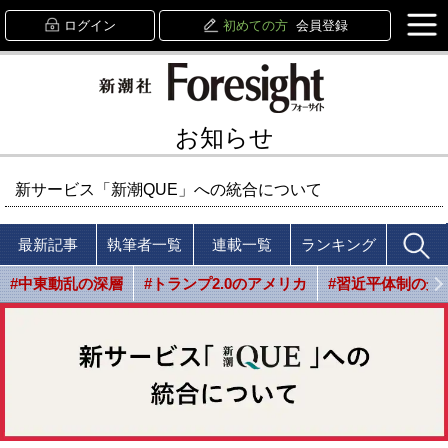
ログイン
初めての方
会員登録
お知らせ
新サービス「新潮QUE」への統合について
最新記事
執筆者一覧
連載一覧
ランキング
#中東動乱の深層
#トランプ2.0のアメリカ
#習近平体制の光