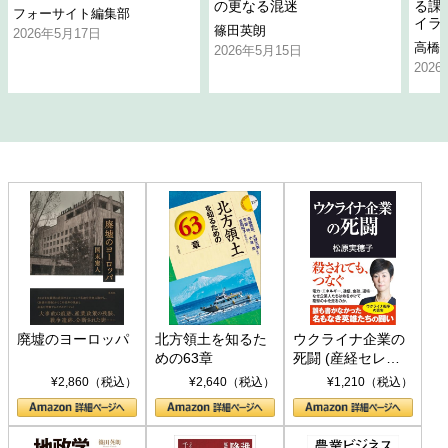
の更なる混迷
る課
フォーサイト編集部
イラ
篠田英朗
2026年5月17日
高橋
2026年5月15日
202
廃墟のヨーロッパ
北方領土を知るた
ウクライナ企業の
めの63章
死闘 (産経セレク
ト S 039)
¥2,860（税込）
¥2,640（税込）
¥1,210（税込）