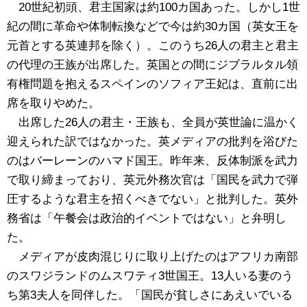
20世紀初頭、君主国家は約100カ国あった。しかし1世
紀の間に革命や体制転換などで今は約30カ国（英女王を
元首とする英連邦を除く）。このうち26人の君主と君主
の代理の王族が出席した。英国との間にジブラルタル領
有権問題を抱えるスペインのソフィア王妃は、直前に出
席を取りやめた。
出席した26人の君主・王族も、全員が英世論に温かく
迎えられた訳ではなかった。英メディアの批判を浴びた
のはバーレーンのハマド国王。昨年来、反体制派を武力
で取り締まっており、英元外務次官は「国民を武力で弾
圧するような君主を招くべきでない」と批判した。英外
務省は「午餐会は政治的イベントではない」と弁明し
た。
メディアが皮肉混じりに取り上げたのはアフリカ南部
のスワジランドのムスワティ3世国王。13人いる妻のう
ち第3夫人を同伴した。「国民が貧しさにあえいでいる