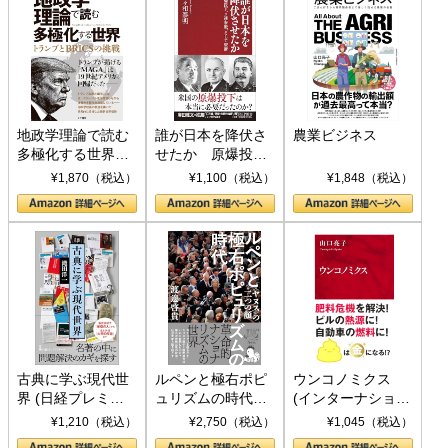
地政学理論で読む
誰が日本を降伏さ
農業ビジネス
多極化する世界：
せたか 原爆投
トランプとBRICS
下、ソ連参戦、そ
¥1,870（税込）
¥1,100（税込）
¥1,848（税込）
の挑戦
して聖断 (PHP新
書)
古典に学ぶ現代世
ルペンと極右ポピ
ウンコノミクス
界 (日経プレミア
ュリズムの時代：
(インターナショナ
シリーズ)
〈ヤヌス〉の二つ
ル新書)
¥1,210（税込）
¥2,750（税込）
¥1,045（税込）
の顔