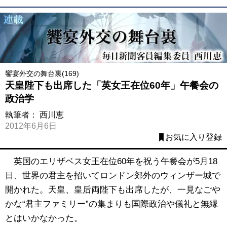
饗宴外交の舞台裏(169)
天皇陛下も出席した「英女王在位60年」午餐会の
政治学
執筆者：
西川恵
2012年6月6日
お気に入り登録
英国のエリザベス女王在位60年を祝う午餐会が5月18
日、世界の君主を招いてロンドン郊外のウィンザー城で
開かれた。天皇、皇后両陛下も出席したが、一見なごや
かな“君主ファミリー”の集まりも国際政治や儀礼と無縁
とはいかなかった。