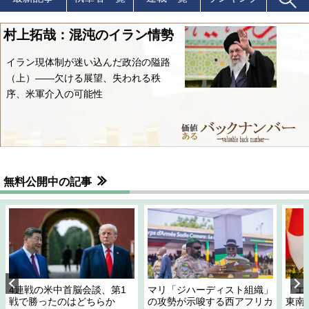
村上拓哉：混沌のイラン情勢
イラン現体制が迷い込んだ政治の隘路
（上）――欠ける展望、失われる秩
序、米軍介入の可能性
無料公開中の記事
4連戦の米中首脳会談、第1
マリ「ジハーディスト組織」
「エ
戦で勝ったのはどちらか
の攻勢が示唆する西アフリカ
東南