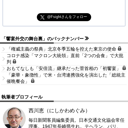
@Fsightさんをフォロー
「饗宴外交の舞台裏」のバックナンバー
「権威主義の祭典」北京冬季五輪を控えた東京の使命
コロナ感染「マクロン大統領」直前「2つの会食」で大批
判
おもてなしも「安倍流」継承だった菅首相の「初饗宴」
「豪華・象徴性」で米・台湾連携強化を演出した「総統主
催晩餐会」
執筆者プロフィール
西川恵（にしかわめぐみ）
毎日新聞客員編集委員。日本交通文化協会常任
理事。1947年長崎県生れ。テヘラン、パリ、