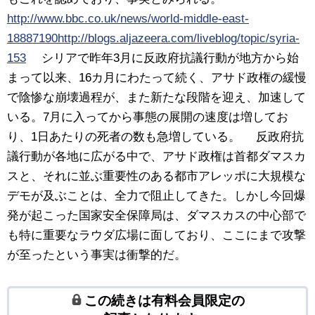
http://www.bbc.co.uk/news/world-middle-east-
18887190
http://blogs.aljazeera.com/liveblog/topic/syria-
153
シリアで昨年3月に反政府抗議行動が地方から始
まって以来、16カ月にわたって続く、アサド政権の緩慢
で陰惨な崩壊過程が、また新たな段階を迎え、加速して
いる。7月に入ってから事態の展開の速度は増してお
り、1日あたりの死者の数も急増している。 反政府抗
議行動が各地に広がる中で、アサド政権は首都ダマスカ
スと、それに並ぶ重要性のある都市アレッポに大規模な
デモが及ぶことは、全力で阻止してきた。しかし今回爆
発が起こった国家安全保障局は、ダマスカスの中心部で
も特に重要なラウダ広場に面しており、ここにまで攻撃
が至ったという事実は衝撃的だ。
この続きは有料会員限定の