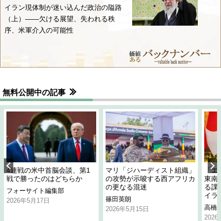
イラン現体制が迷い込んだ政治の隘路
（上）――欠ける展望、失われる秩
序、米軍介入の可能性
無料公開中の記事
4連戦の米中首脳会談、第1
マリ「ジハーディスト組織」
「エ
戦で勝ったのはどちらか
の攻勢が示唆する西アフリカ
東南
の更なる混迷
る課
フォーサイト編集部
イラ
篠田英朗
2026年5月17日
高橋
2026年5月15日
202