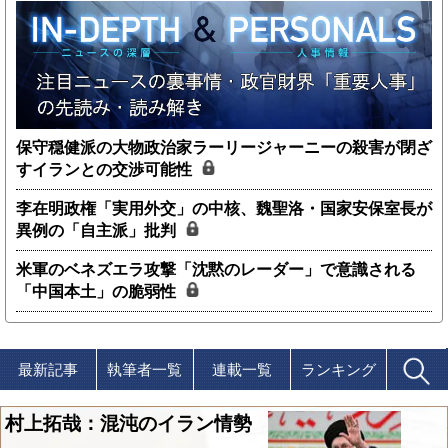
保守穏健派の大物政治家ラーリージャーニーの殺害が閉ざ
すイランとの交渉可能性
李在明政権「実用外交」の中核、魏聖洛・国家安保室長が
異例の「自主派」批判
米軍のベネズエラ攻撃「沈黙のレーダー」で意識される
「中国本土」の脆弱性
最新記事
執筆者一覧
連載一覧
ランキング
村上拓哉：混沌のイラン情勢