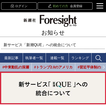
ログイン
初めての方
会員登録
お知らせ
新サービス「新潮QUE」への統合について
最新記事
執筆者一覧
連載一覧
ランキング
#中東動乱の深層
#トランプ2.0のアメリカ
#習近平体制の光