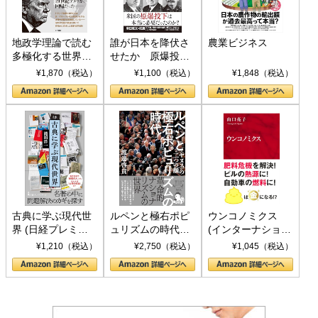
地政学理論で読む
誰が日本を降伏さ
農業ビジネス
多極化する世界：
せたか 原爆投
トランプとBRICS
下、ソ連参戦、そ
¥1,870（税込）
¥1,100（税込）
¥1,848（税込）
の挑戦
して聖断 (PHP新
書)
古典に学ぶ現代世
ルペンと極右ポピ
ウンコノミクス
界 (日経プレミア
ュリズムの時代：
(インターナショナ
シリーズ)
〈ヤヌス〉の二つ
ル新書)
¥1,210（税込）
¥2,750（税込）
¥1,045（税込）
の顔