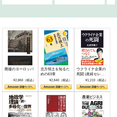
廃墟のヨーロッパ
北方領土を知るた
ウクライナ企業の
めの63章
死闘 (産経セレク
ト S 039)
¥2,860（税込）
¥2,640（税込）
¥1,210（税込）