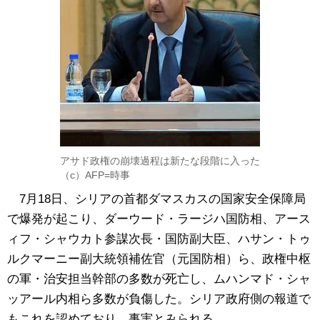
アサド政権の崩壊過程は新たな段階に入った
（c）AFP=時事
7月18日、シリアの首都ダマスカスの国家安全保障局
で爆発が起こり、ダーウード・ラージハ国防相、アース
ィフ・シャウカト参謀次長・国防副大臣、ハサン・トゥ
ルクマーニー副大統領補佐官（元国防相）ら、政権中枢
の軍・治安担当幹部の多数が死亡し、ムハンマド・シャ
ッアール内相ら多数が負傷した。シリア政府側の報道で
もこれを認めており、事実とみられる。