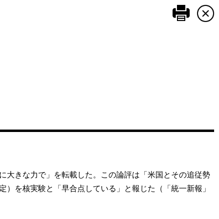
このペ
らに大きな力で」を転載した。この論評は「米国とその追従勢
決定）を核実験と「早合点している」と報じた（「統一新報」