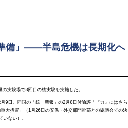
ト
準備」――半島危機は長期化へ
渓里の実験場で3回目の核実験を実施した。
月9日、同国の「統一新報」の2月8日付論評「『力』にはさ
的重大措置」（1月26日の安保・外交部門幹部との協議会での
ていない）。