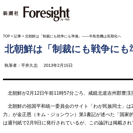
新潮社 Foresight フォーサイ
TOP
>
記事
>
北朝鮮は「制裁にも戦争にも準備」――半島危機は長期化へ
北朝鮮は「制裁にも戦争にも
執筆者：平井久志
2013年2月15日
北朝鮮が2月12日午前11時57分ごろ、咸鏡北道吉州郡豊
北朝鮮の祖国平和統一委員会のサイト「わが民族同士」は2
力」が金正恩（キム・ジョンウン）第1書記が述べた「国家
は週刊紙で2月9日に発行されているが、この論評は掲載され