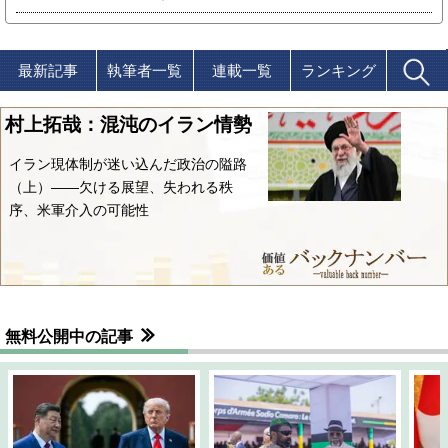
最新記事
執筆者一覧
連載一覧
ランキング
村上拓哉：混沌のイラン情勢
イラン現体制が迷い込んだ政治の隘路
（上）――欠ける展望、失われる秩
序、米軍介入の可能性
無料公開中の記事