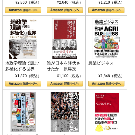
ト S 039)
¥2,860（税込）
¥2,640（税込）
¥1,210（税込）
地政学理論で読む
誰が日本を降伏さ
農業ビジネス
多極化する世界：
せたか 原爆投
トランプとBRICS
下、ソ連参戦、そ
¥1,870（税込）
¥1,100（税込）
¥1,848（税込）
の挑戦
して聖断 (PHP新
書)