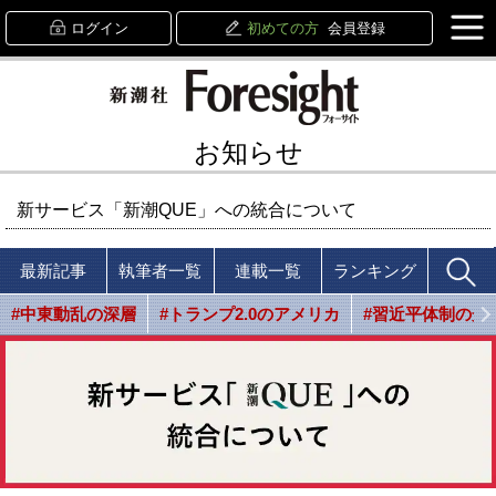
ログイン
初めての方
会員登録
お知らせ
新サービス「新潮QUE」への統合について
最新記事
執筆者一覧
連載一覧
ランキング
#中東動乱の深層
#トランプ2.0のアメリカ
#習近平体制の光