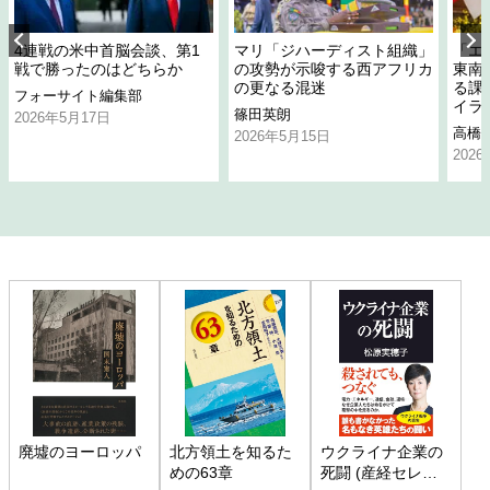
4連戦の米中首脳会談、第1
マリ「ジハーディスト組織」
「エ
戦で勝ったのはどちらか
の攻勢が示唆する西アフリカ
東南
の更なる混迷
る課
フォーサイト編集部
イラ
篠田英朗
2026年5月17日
高橋
2026年5月15日
202
廃墟のヨーロッパ
北方領土を知るた
ウクライナ企業の
めの63章
死闘 (産経セレク