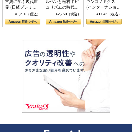
古典に学ぶ現代世
ルペンと極右ポピ
ウンコノミクス
界 (日経プレミア
ュリズムの時代：
(インターナショナ
シリーズ)
〈ヤヌス〉の二つ
ル新書)
¥1,210（税込）
¥2,750（税込）
¥1,045（税込）
の顔