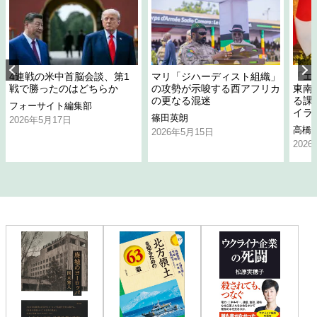
4連戦の米中首脳会談、第1
マリ「ジハーディスト組織」
「エ
戦で勝ったのはどちらか
の攻勢が示唆する西アフリカ
東南
の更なる混迷
る課
フォーサイト編集部
イラ
篠田英朗
2026年5月17日
高橋
2026年5月15日
202