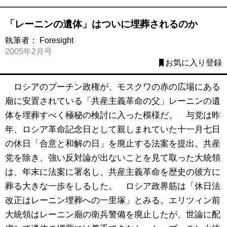
「レーニンの遺体」はついに埋葬されるのか
執筆者：
Foresight
2005年2月号
お気に入り登録
ロシアのプーチン政権が、モスクワの赤の広場にある
廟に安置されている「共産主義革命の父」レーニンの遺
体を埋葬すべく極秘の検討に入った模様だ。 与党は昨
年、ロシア革命記念日として親しまれていた十一月七日
の休日「合意と和解の日」を廃止する法案を提出。共産
党を除き、強い反対論が出ないことを見て取った大統領
は、年末に法案に署名し、共産主義革命を歴史の彼方に
葬る大きな一歩をしるした。 ロシア政界筋は「休日法
改正はレーニン埋葬への一里塚」とみる。エリツィン前
大統領はレーニン廟の衛兵警備を廃止したが、世論に配