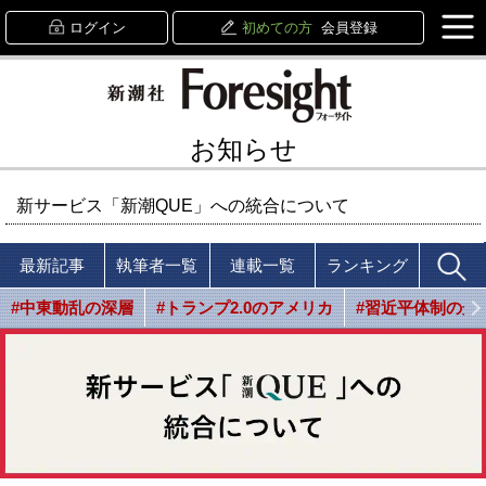
ログイン
初めての方
会員登録
お知らせ
新サービス「新潮QUE」への統合について
最新記事
執筆者一覧
連載一覧
ランキング
#中東動乱の深層
#トランプ2.0のアメリカ
#習近平体制の光