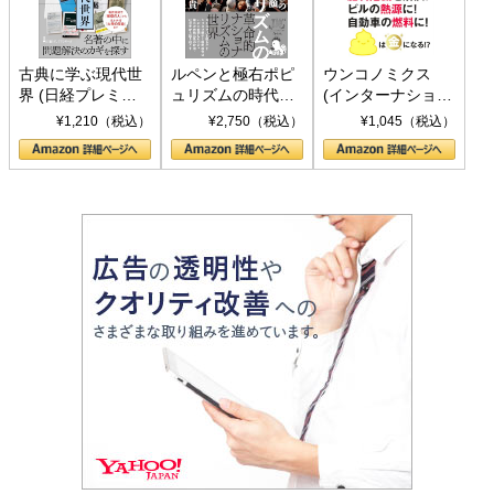
古典に学ぶ現代世
ルペンと極右ポピ
ウンコノミクス
界 (日経プレミア
ュリズムの時代：
(インターナショナ
シリーズ)
〈ヤヌス〉の二つ
ル新書)
¥1,210（税込）
¥2,750（税込）
¥1,045（税込）
の顔