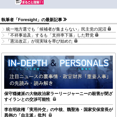
執筆者「Foresight」の最新記事
統一地方選でも「候補者が集まらない」民主党の泥沼
「不祥事追及」するも「支持率下落」した野党
「憲法改正」が現実味を帯び始めた
保守穏健派の大物政治家ラーリージャーニーの殺害が閉ざ
すイランとの交渉可能性
李在明政権「実用外交」の中核、魏聖洛・国家安保室長が
異例の「自主派」批判