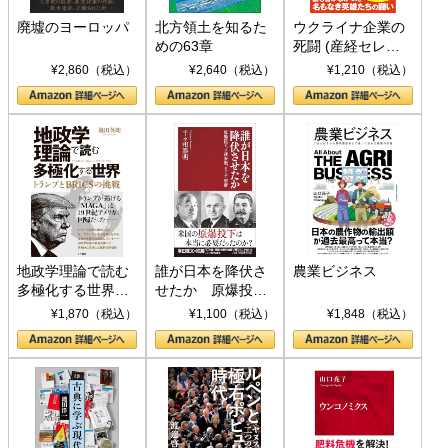
廃墟のヨーロッパ
北方領土を知るた
ウクライナ企業の
めの63章
死闘 (産経セレク
ト S 039)
¥2,860（税込）
¥2,640（税込）
¥1,210（税込）
地政学理論で読む
誰が日本を降伏さ
農業ビジネス
多極化する世界：
せたか 原爆投
トランプとBRICS
下、ソ連参戦、そ
¥1,870（税込）
¥1,100（税込）
¥1,848（税込）
の挑戦
して聖断 (PHP新
書)