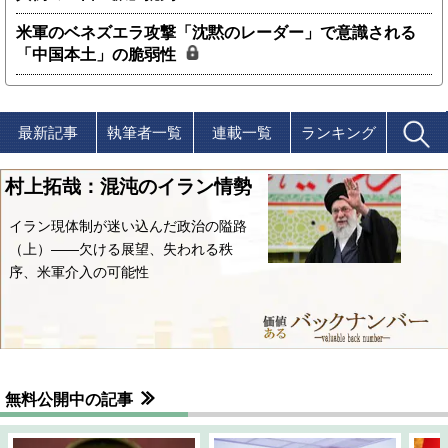
米軍のベネズエラ攻撃「沈黙のレーダー」で意識される
「中国本土」の脆弱性
最新記事
執筆者一覧
連載一覧
ランキング
村上拓哉：混沌のイラン情勢
イラン現体制が迷い込んだ政治の隘路
（上）――欠ける展望、失われる秩
序、米軍介入の可能性
無料公開中の記事