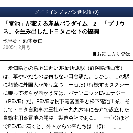
メイドインジャパン進化論 (9)
「電池」が変える産業パラダイム 2 「プリウ
ス」を生み出したトヨタと松下の協調
執筆者：
船木春仁
2005年2月号
お気に入り登録
愛知県との県境に近いJR新所原駅（静岡県湖西市）
は、華やいだものは何もない田舎駅だ。しかし、この駅
に頻繁に外国人が降り立つ。一台だけ待機するタクシー
に乗って彼らが向かう先は、パナソニックEVエナジー
（PEVE）だ。PEVEは松下電器産業と松下電池工業、そ
してトヨタ自動車の三社が一九九六年に合弁で設立した
自動車用蓄電池の開発・製造会社である。 一〇分ほど
でPEVEに着くと、外国からの客たちは一様に「ここ