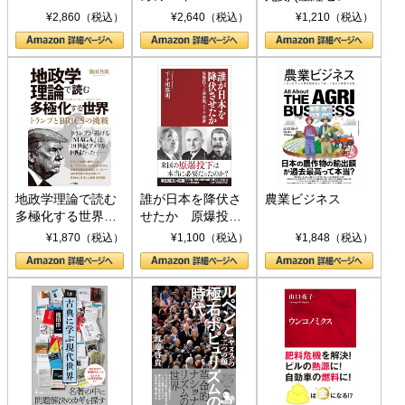
ト S 039)
¥2,860（税込）
¥2,640（税込）
¥1,210（税込）
地政学理論で読む
誰が日本を降伏さ
農業ビジネス
多極化する世界：
せたか 原爆投
トランプとBRICS
下、ソ連参戦、そ
¥1,870（税込）
¥1,100（税込）
¥1,848（税込）
の挑戦
して聖断 (PHP新
書)