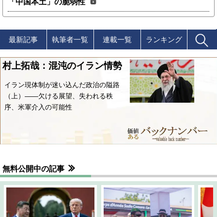
「中国本土」の脆弱性
最新記事
執筆者一覧
連載一覧
ランキング
村上拓哉：混沌のイラン情勢
イラン現体制が迷い込んだ政治の隘路
（上）――欠ける展望、失われる秩
序、米軍介入の可能性
無料公開中の記事