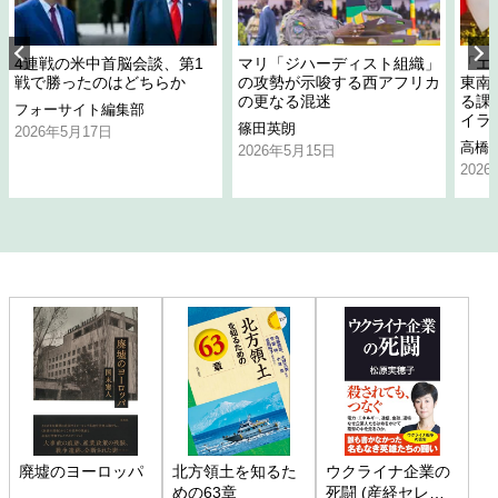
4連戦の米中首脳会談、第1
マリ「ジハーディスト組織」
「エ
戦で勝ったのはどちらか
の攻勢が示唆する西アフリカ
東南
の更なる混迷
る課
フォーサイト編集部
イラ
篠田英朗
2026年5月17日
高橋
2026年5月15日
202
廃墟のヨーロッパ
北方領土を知るた
ウクライナ企業の
めの63章
死闘 (産経セレク