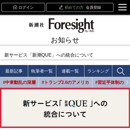
ログイン
初めての方
会員登録
お知らせ
新サービス「新潮QUE」への統合について
最新記事
執筆者一覧
連載一覧
ランキング
#中東動乱の深層
#トランプ2.0のアメリカ
#習近平体制の光