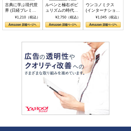
古典に学ぶ現代世
ルペンと極右ポピ
ウンコノミクス
界 (日経プレミア
ュリズムの時代：
(インターナショナ
シリーズ)
〈ヤヌス〉の二つ
ル新書)
¥1,210（税込）
¥2,750（税込）
¥1,045（税込）
の顔