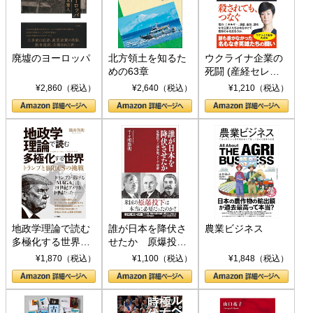
廃墟のヨーロッパ
北方領土を知るた
ウクライナ企業の
めの63章
死闘 (産経セレク
ト S 039)
¥2,860（税込）
¥2,640（税込）
¥1,210（税込）
地政学理論で読む
誰が日本を降伏さ
農業ビジネス
多極化する世界：
せたか 原爆投
トランプとBRICS
下、ソ連参戦、そ
¥1,870（税込）
¥1,100（税込）
¥1,848（税込）
の挑戦
して聖断 (PHP新
書)