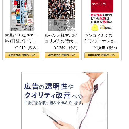
古典に学ぶ現代世
ルペンと極右ポピ
ウンコノミクス
界 (日経プレミア
ュリズムの時代：
(インターナショナ
シリーズ)
〈ヤヌス〉の二つ
ル新書)
¥1,210（税込）
¥2,750（税込）
¥1,045（税込）
の顔