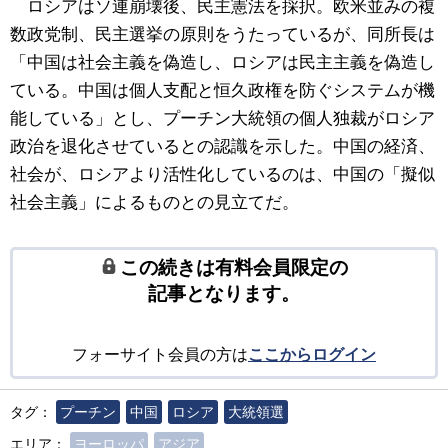
ロシアはソ連崩壊後、民主憲法を採択。欧米並みの複
数政党制、民主選挙の原則をうたっているが、同所長は
「中国は社会主義を偽造し、ロシアは民主主義を偽造し
ている。中国は個人支配と恒久政権を防ぐシステムが機
能している」とし、プーチン大統領の個人独裁がロシア
政治を退化させているとの認識を示した。中国の経済、
社会が、ロシアより活性化しているのは、中国の「擬似
社会主義」によるものとの見立てだ。
この続きは有料会員限定の
記事となります。
フォーサイト会員の方は
ここからログイン
タグ：
プーチン
中国
ロシア
大統領選
エリア：
ヨーロッパ
アジア