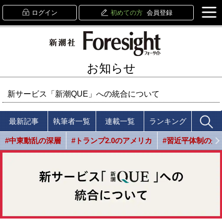
ログイン
初めての方
会員登録
お知らせ
新サービス「新潮QUE」への統合について
最新記事
執筆者一覧
連載一覧
ランキング
#中東動乱の深層
#トランプ2.0のアメリカ
#習近平体制の光