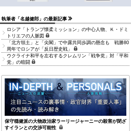
執筆者「名越健郎」の最新記事
ロシア「トランプ懐柔ミッション」の中心人物、Ｋ・ドミ
トリエフの人脈図
「北方領土」と「尖閣」で中露共同歩調の懸念も 戦勝80
周年でロシアが「反日歴史戦」
ウクライナ和平を左右するクレムリン「戦争党」対「平和
党」の暗闘
保守穏健派の大物政治家ラーリージャーニーの殺害が閉ざ
すイランとの交渉可能性