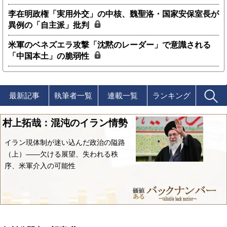
李在明政権「実用外交」の中核、魏聖洛・国家安保室長が
異例の「自主派」批判
米軍のベネズエラ攻撃「沈黙のレーダー」で意識される
「中国本土」の脆弱性
最新記事
執筆者一覧
連載一覧
ランキング
村上拓哉：混沌のイラン情勢
イラン現体制が迷い込んだ政治の隘路
（上）――欠ける展望、失われる秩
序、米軍介入の可能性