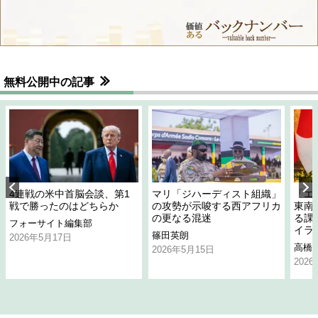
無料公開中の記事
4連戦の米中首脳会談、第1
マリ「ジハーディスト組織」
「エ
戦で勝ったのはどちらか
の攻勢が示唆する西アフリカ
東南
の更なる混迷
る課
フォーサイト編集部
イラ
篠田英朗
2026年5月17日
高橋
2026年5月15日
202