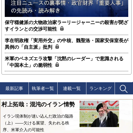
保守穏健派の大物政治家ラーリージャーニーの殺害が閉ざ
すイランとの交渉可能性
李在明政権「実用外交」の中核、魏聖洛・国家安保室長が
異例の「自主派」批判
米軍のベネズエラ攻撃「沈黙のレーダー」で意識される
「中国本土」の脆弱性
最新記事
執筆者一覧
連載一覧
ランキング
村上拓哉：混沌のイラン情勢
イラン現体制が迷い込んだ政治の隘路
（上）――欠ける展望、失われる秩
序、米軍介入の可能性