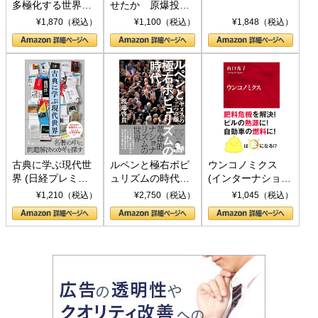
多極化する世界：
せたか 原爆投
トランプとBRICS
下、ソ連参戦、そ
¥1,870（税込）
¥1,100（税込）
¥1,848（税込）
の挑戦
して聖断 (PHP新
書)
古典に学ぶ現代世
ルペンと極右ポピ
ウンコノミクス
界 (日経プレミア
ュリズムの時代：
(インターナショナ
シリーズ)
〈ヤヌス〉の二つ
ル新書)
¥1,210（税込）
¥2,750（税込）
¥1,045（税込）
の顔