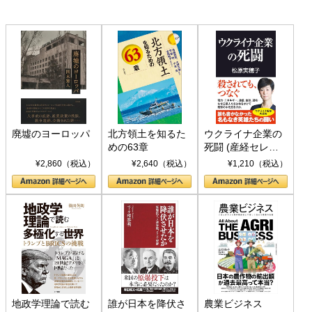
廃墟のヨーロッパ
北方領土を知るた
ウクライナ企業の
めの63章
死闘 (産経セレク
ト S 039)
¥2,860（税込）
¥2,640（税込）
¥1,210（税込）
地政学理論で読む
誰が日本を降伏さ
農業ビジネス