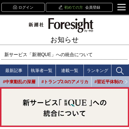
ログイン
初めての方
会員登録
お知らせ
新サービス「新潮QUE」への統合について
最新記事
執筆者一覧
連載一覧
ランキング
#中東動乱の深層
#トランプ2.0のアメリカ
#習近平体制の光