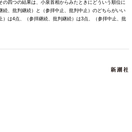
その四つの結果は、小泉首相からみたときにどういう順位に
継続、批判継続）と（参拝中止、批判中止）のどちらがいい
止）は4点、（参拝継続、批判継続）は3点、（参拝中止、批