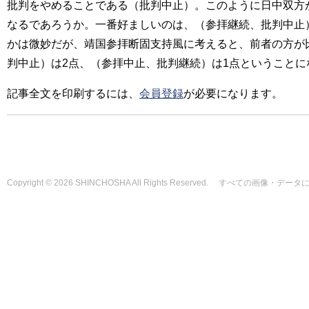
批判をやめることである（批判中止）。このように日中双方
なるであろうか。一番好ましいのは、（参拝継続、批判中止
かは微妙だが、靖国参拝断固支持風に考えると、前者の方が
判中止）は2点、（参拝中止、批判継続）は1点ということに
記事全文を印刷するには、
会員登録
が必要になります。
Copyright © 2026 SHINCHOSHA All Rights Reserved. すべて