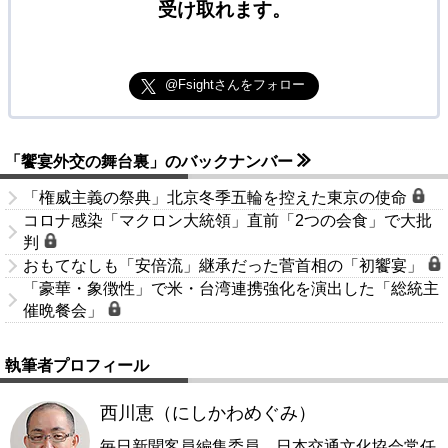
受け取れます。
@Fsightさんをフォロー
「饗宴外交の舞台裏」のバックナンバー
「権威主義の祭典」北京冬季五輪を控えた東京の使命
コロナ感染「マクロン大統領」直前「2つの会食」で大批
判
おもてなしも「安倍流」継承だった菅首相の「初饗宴」
「豪華・象徴性」で米・台湾連携強化を演出した「総統主
催晩餐会」
執筆者プロフィール
西川恵（にしかわめぐみ）
毎日新聞客員編集委員。日本交通文化協会常任