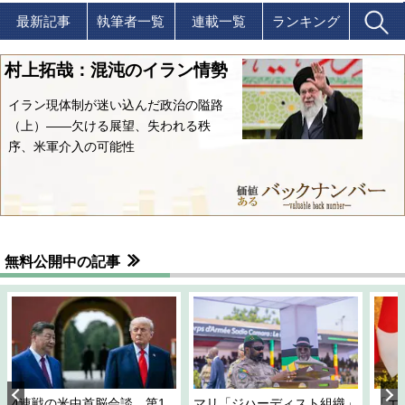
最新記事
執筆者一覧
連載一覧
ランキング
村上拓哉：混沌のイラン情勢
イラン現体制が迷い込んだ政治の隘路
（上）――欠ける展望、失われる秩
序、米軍介入の可能性
無料公開中の記事
4連戦の米中首脳会談、第1
マリ「ジハーディスト組織」
「エ