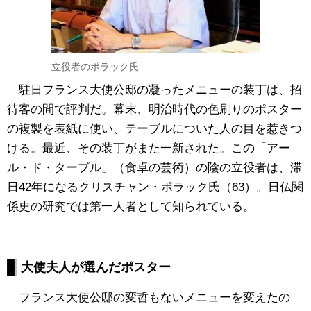
立役者のポラック氏
駐日フランス大使公邸の凝ったメニューの装丁は、招
待客の間で評判だ。幕末、明治時代の色刷りのポスター
の複製を表紙に使い、テーブルについた人の目を惹きつ
ける。最近、その装丁がまた一新された。この「アー
ル・ド・ターブル」（食卓の芸術）の陰の立役者は、滞
日42年になるクリスチャン・ポラック氏（63）。日仏関
係史の研究では第一人者として知られている。
大使夫人が選んだポスター
フランス大使公邸の変哲もないメニューを変えたの