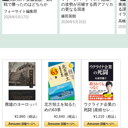
戦で勝ったのはどちらか
の攻勢が示唆する西アフリカ
東南
の更なる混迷
る課
フォーサイト編集部
イラ
篠田英朗
2026年5月17日
高橋
2026年5月15日
202
廃墟のヨーロッパ
北方領土を知るた
ウクライナ企業の
めの63章
死闘 (産経セレク
ト S 039)
¥2,860（税込）
¥2,640（税込）
¥1,210（税込）