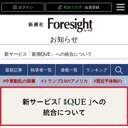
ログイン
初めての方
会員登録
お知らせ
新サービス「新潮QUE」への統合について
最新記事
執筆者一覧
連載一覧
ランキング
#中東動乱の深層
#トランプ2.0のアメリカ
#習近平体制の光