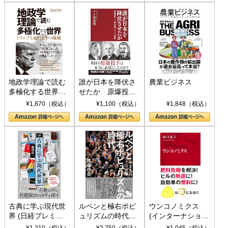
地政学理論で読む
誰が日本を降伏さ
農業ビジネス
多極化する世界：
せたか 原爆投
トランプとBRICS
下、ソ連参戦、そ
¥1,870（税込）
¥1,100（税込）
¥1,848（税込）
の挑戦
して聖断 (PHP新
書)
古典に学ぶ現代世
ルペンと極右ポピ
ウンコノミクス
界 (日経プレミア
ュリズムの時代：
(インターナショナ
シリーズ)
〈ヤヌス〉の二つ
ル新書)