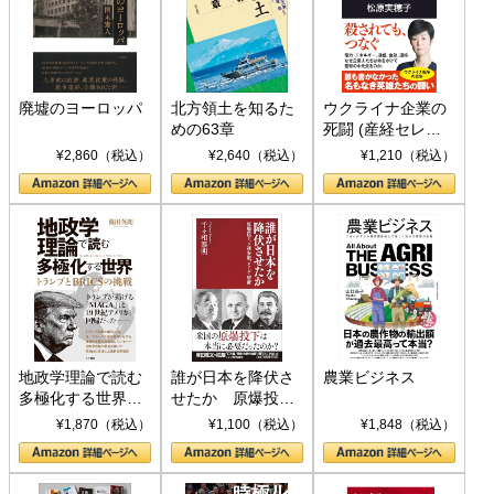
廃墟のヨーロッパ
北方領土を知るた
ウクライナ企業の
めの63章
死闘 (産経セレク
ト S 039)
¥2,860（税込）
¥2,640（税込）
¥1,210（税込）
地政学理論で読む
誰が日本を降伏さ
農業ビジネス
多極化する世界：
せたか 原爆投
トランプとBRICS
下、ソ連参戦、そ
¥1,870（税込）
¥1,100（税込）
¥1,848（税込）
の挑戦
して聖断 (PHP新
書)