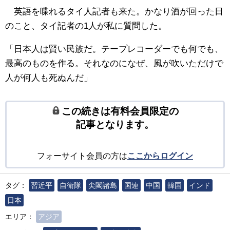
英語を喋れるタイ人記者も来た。かなり酒が回った日
のこと、タイ記者の1人が私に質問した。
「日本人は賢い民族だ。テープレコーダーでも何でも、
最高のものを作る。それなのになぜ、風が吹いただけで
人が何人も死ぬんだ」
この続きは有料会員限定の
記事となります。
フォーサイト会員の方は
ここからログイン
タグ：
習近平
自衛隊
尖閣諸島
国連
中国
韓国
インド
日本
エリア：
アジア