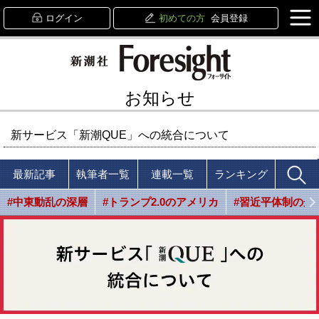
ログイン
初めての方
会員登録
お知らせ
新サービス「新潮QUE」への統合について
最新記事
執筆者一覧
連載一覧
ランキング
#中東動乱の深層
#トランプ2.0のアメリカ
#習近平体制の光