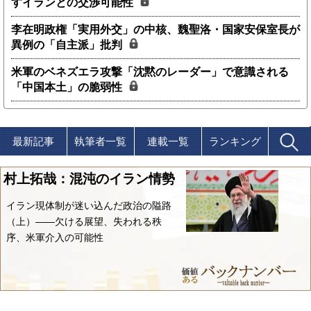
すイランとの交渉可能性
李在明政権「実用外交」の中核、魏聖洛・国家安保室長が
異例の「自主派」批判
米軍のベネズエラ攻撃「沈黙のレーダー」で意識される
「中国本土」の脆弱性
最新記事
執筆者一覧
連載一覧
ランキング
村上拓哉：混沌のイラン情勢
イラン現体制が迷い込んだ政治の隘路
（上）――欠ける展望、失われる秩
序、米軍介入の可能性