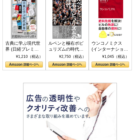
古典に学ぶ現代世
ルペンと極右ポピ
ウンコノミクス
界 (日経プレミア
ュリズムの時代：
(インターナショナ
シリーズ)
〈ヤヌス〉の二つ
ル新書)
¥1,210（税込）
¥2,750（税込）
¥1,045（税込）
の顔