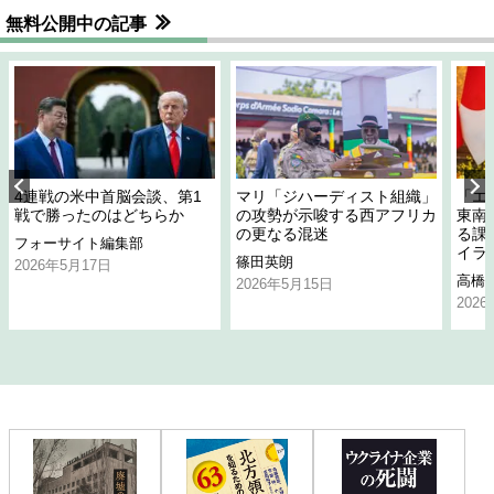
無料公開中の記事
4連戦の米中首脳会談、第1
マリ「ジハーディスト組織」
「エ
戦で勝ったのはどちらか
の攻勢が示唆する西アフリカ
東南
の更なる混迷
る課
フォーサイト編集部
イラ
篠田英朗
2026年5月17日
高橋
2026年5月15日
202