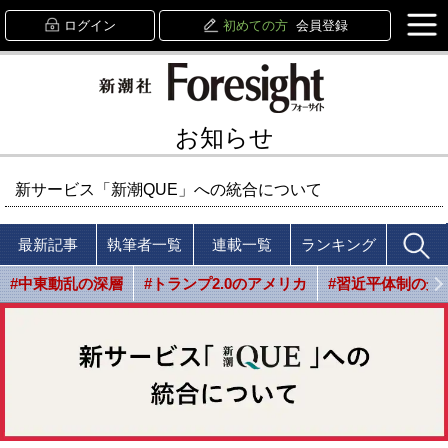
ログイン
初めての方
会員登録
お知らせ
新サービス「新潮QUE」への統合について
最新記事
執筆者一覧
連載一覧
ランキング
#中東動乱の深層
#トランプ2.0のアメリカ
#習近平体制の光