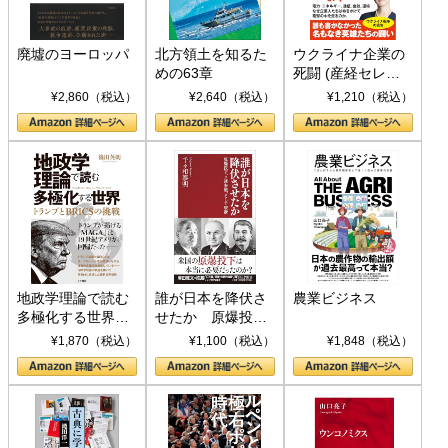
廃墟のヨーロッパ
北方領土を知るた
ウクライナ企業の
めの63章
死闘 (産経セレク
ト S 039)
¥2,860（税込）
¥2,640（税込）
¥1,210（税込）
地政学理論で読む
誰が日本を降伏さ
農業ビジネス
多極化する世界：
せたか 原爆投
トランプとBRICS
下、ソ連参戦、そ
¥1,870（税込）
¥1,100（税込）
¥1,848（税込）
の挑戦
して聖断 (PHP新
書)