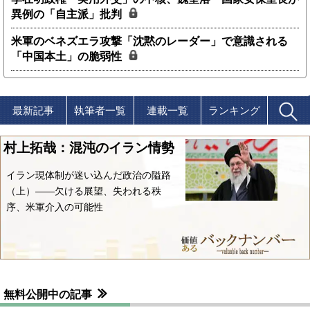
異例の「自主派」批判
米軍のベネズエラ攻撃「沈黙のレーダー」で意識される
「中国本土」の脆弱性
最新記事
執筆者一覧
連載一覧
ランキング
村上拓哉：混沌のイラン情勢
イラン現体制が迷い込んだ政治の隘路
（上）――欠ける展望、失われる秩
序、米軍介入の可能性
無料公開中の記事