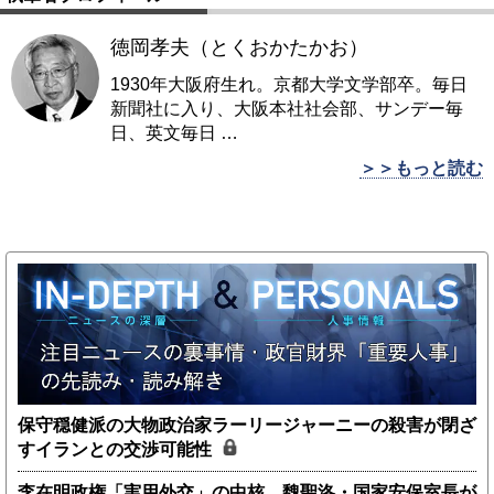
徳岡孝夫（とくおかたかお）
1930年大阪府生れ。京都大学文学部卒。毎日
新聞社に入り、大阪本社社会部、サンデー毎
日、英文毎日
…
＞＞もっと読む
保守穏健派の大物政治家ラーリージャーニーの殺害が閉ざ
すイランとの交渉可能性
李在明政権「実用外交」の中核、魏聖洛・国家安保室長が