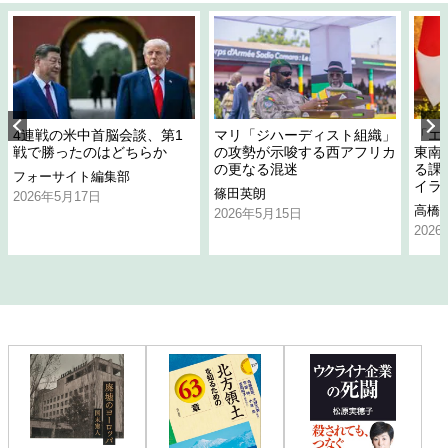
4連戦の米中首脳会談、第1
マリ「ジハーディスト組織」
「エ
戦で勝ったのはどちらか
の攻勢が示唆する西アフリカ
東南
の更なる混迷
る課
フォーサイト編集部
イラ
篠田英朗
2026年5月17日
高橋
2026年5月15日
202