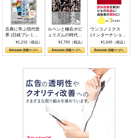
古典に学ぶ現代世
ルペンと極右ポピ
ウンコノミクス
界 (日経プレミア
ュリズムの時代：
(インターナショナ
シリーズ)
〈ヤヌス〉の二つ
ル新書)
¥1,210（税込）
¥2,750（税込）
¥1,045（税込）
の顔