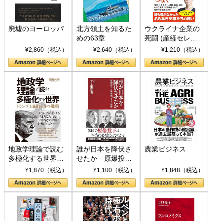
廃墟のヨーロッパ
北方領土を知るた
ウクライナ企業の
めの63章
死闘 (産経セレク
ト S 039)
¥2,860（税込）
¥2,640（税込）
¥1,210（税込）
地政学理論で読む
誰が日本を降伏さ
農業ビジネス
多極化する世界：
せたか 原爆投
トランプとBRICS
下、ソ連参戦、そ
¥1,870（税込）
¥1,100（税込）
¥1,848（税込）
の挑戦
して聖断 (PHP新
書)