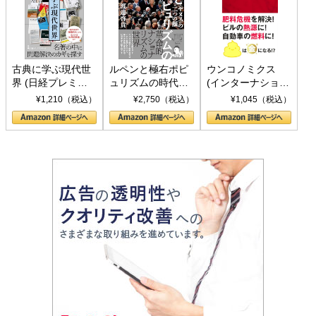
古典に学ぶ現代世
ルペンと極右ポピ
ウンコノミクス
界 (日経プレミア
ュリズムの時代：
(インターナショナ
シリーズ)
〈ヤヌス〉の二つ
ル新書)
¥1,210（税込）
¥2,750（税込）
¥1,045（税込）
の顔