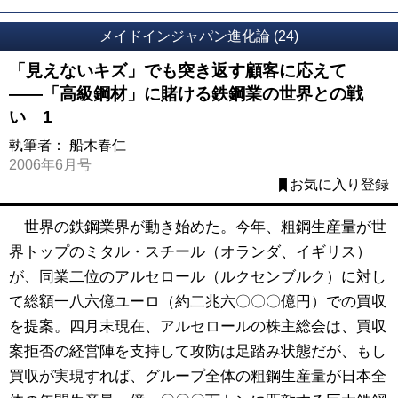
メイドインジャパン進化論 (24)
「見えないキズ」でも突き返す顧客に応えて
――「高級鋼材」に賭ける鉄鋼業の世界との戦
い 1
執筆者：
船木春仁
2006年6月号
お気に入り登録
世界の鉄鋼業界が動き始めた。今年、粗鋼生産量が世
界トップのミタル・スチール（オランダ、イギリス）
が、同業二位のアルセロール（ルクセンブルク）に対し
て総額一八六億ユーロ（約二兆六〇〇〇億円）での買収
を提案。四月末現在、アルセロールの株主総会は、買収
案拒否の経営陣を支持して攻防は足踏み状態だが、もし
買収が実現すれば、グループ全体の粗鋼生産量が日本全