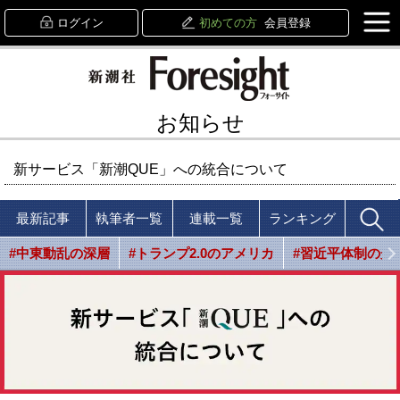
ログイン
初めての方
会員登録
お知らせ
新サービス「新潮QUE」への統合について
最新記事
執筆者一覧
連載一覧
ランキング
#中東動乱の深層
#トランプ2.0のアメリカ
#習近平体制の光