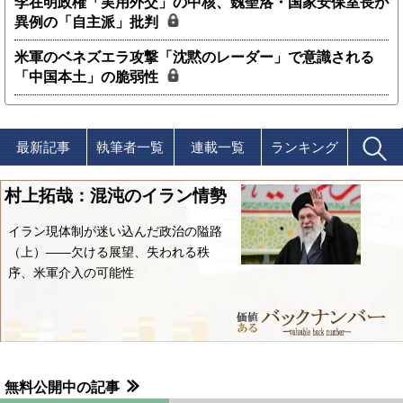
李在明政権「実用外交」の中核、魏聖洛・国家安保室長が
異例の「自主派」批判
米軍のベネズエラ攻撃「沈黙のレーダー」で意識される
「中国本土」の脆弱性
最新記事
執筆者一覧
連載一覧
ランキング
村上拓哉：混沌のイラン情勢
イラン現体制が迷い込んだ政治の隘路
（上）――欠ける展望、失われる秩
序、米軍介入の可能性
無料公開中の記事