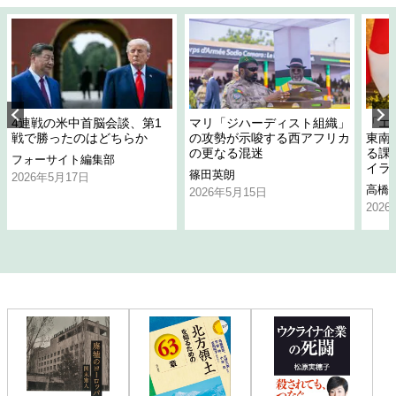
4連戦の米中首脳会談、第1
マリ「ジハーディスト組織」
「エ
戦で勝ったのはどちらか
の攻勢が示唆する西アフリカ
東南
の更なる混迷
る課
フォーサイト編集部
イラ
篠田英朗
2026年5月17日
高橋
2026年5月15日
202