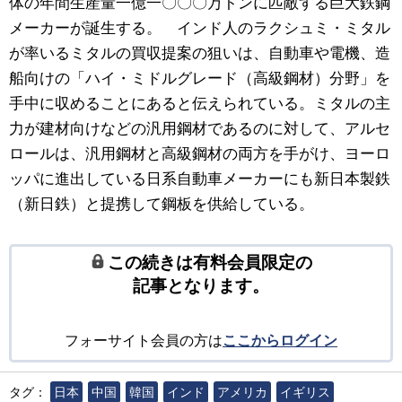
体の年間生産量一億一〇〇〇万トンに匹敵する巨大鉄鋼
メーカーが誕生する。 インド人のラクシュミ・ミタル
が率いるミタルの買収提案の狙いは、自動車や電機、造
船向けの「ハイ・ミドルグレード（高級鋼材）分野」を
手中に収めることにあると伝えられている。ミタルの主
力が建材向けなどの汎用鋼材であるのに対して、アルセ
ロールは、汎用鋼材と高級鋼材の両方を手がけ、ヨーロ
ッパに進出している日系自動車メーカーにも新日本製鉄
（新日鉄）と提携して鋼板を供給している。
この続きは有料会員限定の
記事となります。
フォーサイト会員の方は
ここからログイン
タグ：
日本
中国
韓国
インド
アメリカ
イギリス