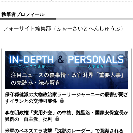
執筆者プロフィール
フォーサイト編集部（ふぉーさいとへんしゅうぶ）
保守穏健派の大物政治家ラーリージャーニーの殺害が閉ざ
すイランとの交渉可能性
李在明政権「実用外交」の中核、魏聖洛・国家安保室長が
異例の「自主派」批判
米軍のベネズエラ攻撃「沈黙のレーダー」で意識される