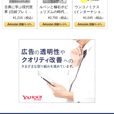
古典に学ぶ現代世
ルペンと極右ポピ
ウンコノミクス
界 (日経プレミア
ュリズムの時代：
(インターナショナ
シリーズ)
〈ヤヌス〉の二つ
ル新書)
¥1,210（税込）
¥2,750（税込）
¥1,045（税込）
の顔