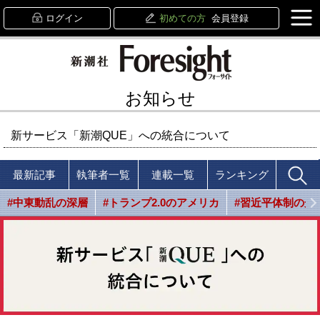
ログイン
初めての方
会員登録
お知らせ
新サービス「新潮QUE」への統合について
最新記事
執筆者一覧
連載一覧
ランキング
#中東動乱の深層
#トランプ2.0のアメリカ
#習近平体制の光