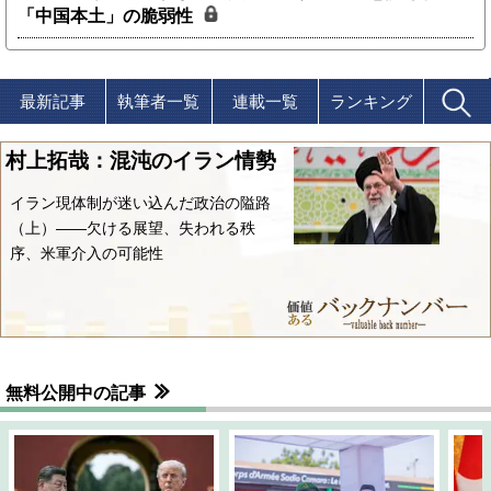
「中国本土」の脆弱性
最新記事
執筆者一覧
連載一覧
ランキング
村上拓哉：混沌のイラン情勢
イラン現体制が迷い込んだ政治の隘路
（上）――欠ける展望、失われる秩
序、米軍介入の可能性
無料公開中の記事