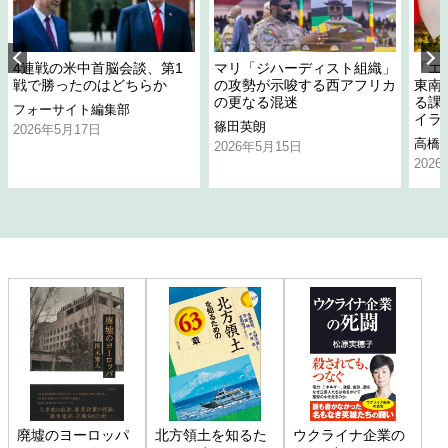
4連戦の米中首脳会談、第1
マリ「ジハーディスト組織」
「エ
戦で勝ったのはどちらか
の攻勢が示唆する西アフリカ
東南
の更なる混迷
る課
フォーサイト編集部
イラ
篠田英朗
2026年5月17日
高橋
2026年5月15日
202
廃墟のヨーロッパ
北方領土を知るた
ウクライナ企業の