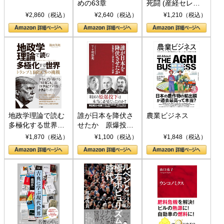
めの63章
死闘 (産経セレク
ト S 039)
¥2,860（税込）
¥2,640（税込）
¥1,210（税込）
地政学理論で読む
誰が日本を降伏さ
農業ビジネス
多極化する世界：
せたか 原爆投
トランプとBRICS
下、ソ連参戦、そ
¥1,870（税込）
¥1,100（税込）
¥1,848（税込）
の挑戦
して聖断 (PHP新
書)