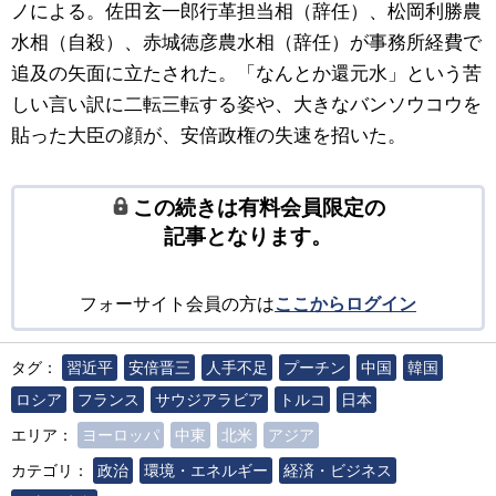
ノによる。佐田玄一郎行革担当相（辞任）、松岡利勝農
水相（自殺）、赤城徳彦農水相（辞任）が事務所経費で
追及の矢面に立たされた。「なんとか還元水」という苦
しい言い訳に二転三転する姿や、大きなバンソウコウを
貼った大臣の顔が、安倍政権の失速を招いた。
この続きは有料会員限定の
記事となります。
フォーサイト会員の方は
ここからログイン
タグ：
習近平
安倍晋三
人手不足
プーチン
中国
韓国
ロシア
フランス
サウジアラビア
トルコ
日本
エリア：
ヨーロッパ
中東
北米
アジア
カテゴリ：
政治
環境・エネルギー
経済・ビジネス