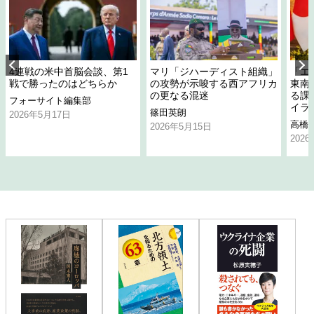
4連戦の米中首脳会談、第1
マリ「ジハーディスト組織」
「エ
戦で勝ったのはどちらか
の攻勢が示唆する西アフリカ
東南
の更なる混迷
る課
フォーサイト編集部
イラ
篠田英朗
2026年5月17日
高橋
2026年5月15日
202