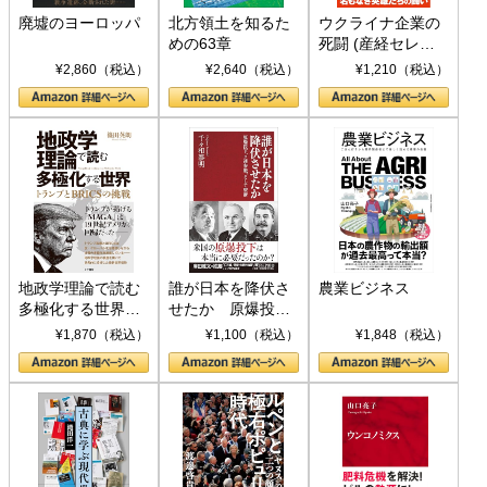
廃墟のヨーロッパ
北方領土を知るた
ウクライナ企業の
めの63章
死闘 (産経セレク
ト S 039)
¥2,860（税込）
¥2,640（税込）
¥1,210（税込）
地政学理論で読む
誰が日本を降伏さ
農業ビジネス
多極化する世界：
せたか 原爆投
トランプとBRICS
下、ソ連参戦、そ
¥1,870（税込）
¥1,100（税込）
¥1,848（税込）
の挑戦
して聖断 (PHP新
書)