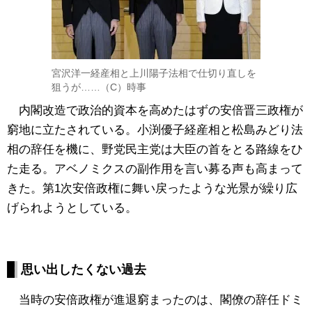
宮沢洋一経産相と上川陽子法相で仕切り直しを
狙うが……（C）時事
内閣改造で政治的資本を高めたはずの安倍晋三政権が
窮地に立たされている。小渕優子経産相と松島みどり法
相の辞任を機に、野党民主党は大臣の首をとる路線をひ
た走る。アベノミクスの副作用を言い募る声も高まって
きた。第1次安倍政権に舞い戻ったような光景が繰り広
げられようとしている。
思い出したくない過去
当時の安倍政権が進退窮まったのは、閣僚の辞任ドミ