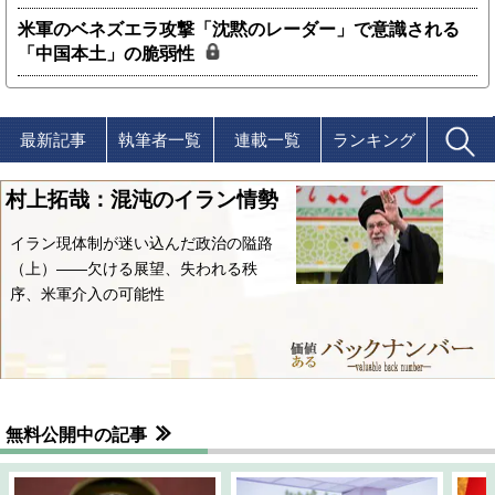
米軍のベネズエラ攻撃「沈黙のレーダー」で意識される
「中国本土」の脆弱性
最新記事
執筆者一覧
連載一覧
ランキング
村上拓哉：混沌のイラン情勢
イラン現体制が迷い込んだ政治の隘路
（上）――欠ける展望、失われる秩
序、米軍介入の可能性
無料公開中の記事