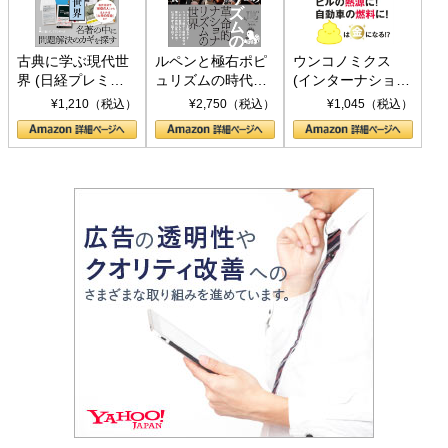
古典に学ぶ現代世
ルペンと極右ポピ
ウンコノミクス
界 (日経プレミア
ュリズムの時代：
(インターナショナ
シリーズ)
〈ヤヌス〉の二つ
ル新書)
¥1,210（税込）
¥2,750（税込）
¥1,045（税込）
の顔