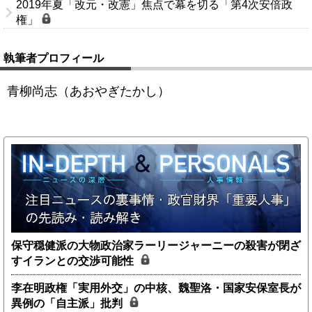
2019年夏「改元・改憲」焦点で幕を切る「第4次安倍政
権」
執筆者プロフィール
青柳尚志（あおやぎたかし）
保守穏健派の大物政治家ラーリージャーニーの殺害が閉ざ
すイランとの交渉可能性
李在明政権「実用外交」の中核、魏聖洛・国家安保室長が
異例の「自主派」批判