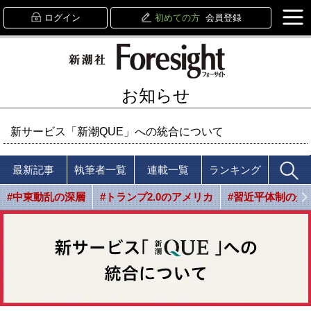
ログイン
初めての方
会員登録
お知らせ
新サービス「新潮QUE」への統合について
最新記事
執筆者一覧
連載一覧
ランキング
#中東動乱の深層
#トランプ2.0のアメリカ
#習近平体制の光