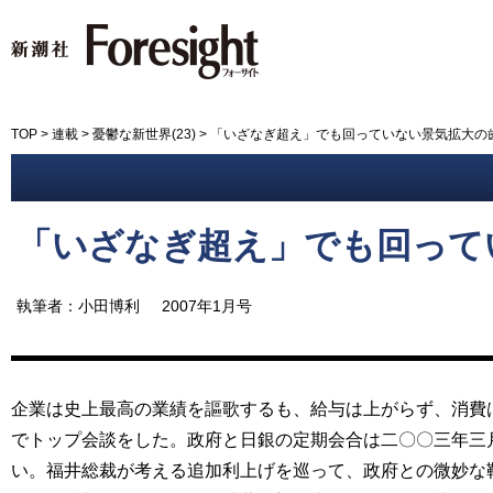
新潮社 Foresight フォーサイ
TOP
>
連載
>
憂鬱な新世界(23)
>
「いざなぎ超え」でも回っていない景気拡大の
「いざなぎ超え」でも回って
執筆者：小田博利
2007年1月号
企業は史上最高の業績を謳歌するも、給与は上がらず、消費
でトップ会談をした。政府と日銀の定期会合は二〇〇三年三
い。福井総裁が考える追加利上げを巡って、政府との微妙な