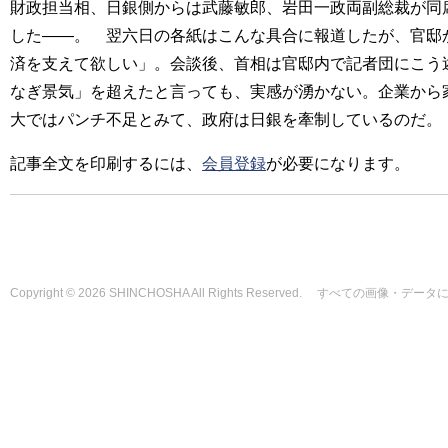
財政担当相、日銀側からは武藤敏郎、岩田一政両副総裁が同
した――。 翌六日の各紙はこんな具合に報道したが、官邸
済を支えて欲しい」。会談後、首相は官邸内で記者団にこう
なぎ景気」を超えたと言っても、実感が湧かない。企業から
大ではパンチ不足とみて、政府は日銀を牽制しているのだ。
記事全文を印刷するには、
会員登録
が必要になります。
Copyright © 2026 SHINCHOSHA All Rights Reserved. すべて