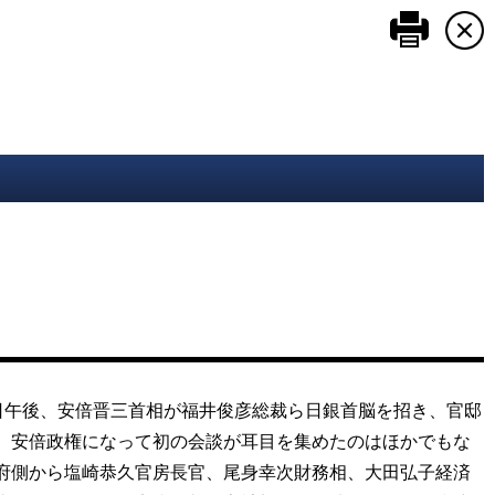
このペ
日午後、安倍晋三首相が福井俊彦総裁ら日銀首脳を招き、官邸
。安倍政権になって初の会談が耳目を集めたのはほかでもな
府側から塩崎恭久官房長官、尾身幸次財務相、大田弘子経済