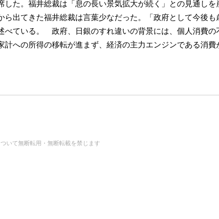
席した。福井総裁は「息の長い景気拡大が続く」との見通しを
から出てきた福井総裁は言葉少なだった。「政府として今後も
述べている。 政府、日銀のすれ違いの背景には、個人消費の
家計への所得の移転が進まず、経済の主力エンジンである消費
の画像・データについて無断転用・無断転載を禁じます