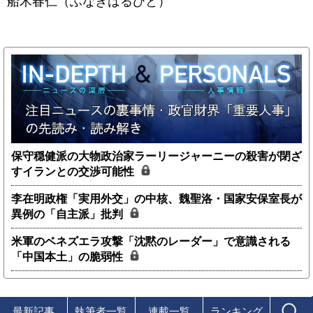
船木春仁（ふなきはるひと）
保守穏健派の大物政治家ラーリージャーニーの殺害が閉ざ
すイランとの交渉可能性
李在明政権「実用外交」の中核、魏聖洛・国家安保室長が
異例の「自主派」批判
米軍のベネズエラ攻撃「沈黙のレーダー」で意識される
「中国本土」の脆弱性
最新記事
執筆者一覧
連載一覧
ランキング