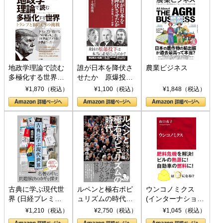
地政学理論で読む
誰が日本を降伏さ
農業ビジネス
多極化する世界：
せたか 原爆投
トランプとBRICS
下、ソ連参戦、そ
¥1,870（税込）
¥1,100（税込）
¥1,848（税込）
の挑戦
して聖断 (PHP新
書)
古典に学ぶ現代世
ルペンと極右ポピ
ウンコノミクス
界 (日経プレミア
ュリズムの時代：
(インターナショナ
シリーズ)
〈ヤヌス〉の二つ
ル新書)
¥1,210（税込）
¥2,750（税込）
¥1,045（税込）
の顔