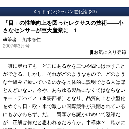
メイドインジャパン進化論 (33)
「目」の性能向上を図ったレクサスの技術――小
さなセンサーが巨大産業に 1
執筆者：
船木春仁
2007年3月号
お気に入り登録
誰に尋ねても、どこにあるかを三つや四つは示すこと
ができる。しかし、それがどのようなもので、どのよう
な仕組みで動いているのかを具体的に説明できる人はほ
とんどいない。今や、あらゆる製品になくてはならない
キー・デバイス（重要部品）となり、品質向上と小型化
をめぐり日・欧・米で激しい国際競争が展開されている
にもかかわらず、だ。 冒頭から謎かけめいて恐縮だ
が、正解は何だと思われるだろうか。半導体？ 確かに