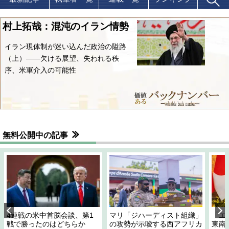
村上拓哉：混沌のイラン情勢
イラン現体制が迷い込んだ政治の隘路
（上）――欠ける展望、失われる秩
序、米軍介入の可能性
無料公開中の記事
4連戦の米中首脳会談、第1
マリ「ジハーディスト組織」
「エ
戦で勝ったのはどちらか
の攻勢が示唆する西アフリカ
東南