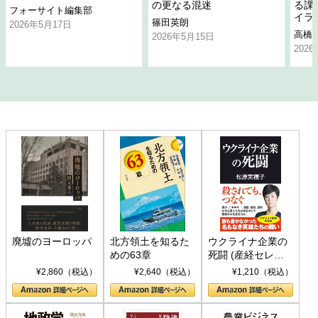
の更なる混迷
る課
フォーサイト編集部
イラ
篠田英朗
2026年5月17日
高橋
2026年5月15日
202
廃墟のヨーロッパ
北方領土を知るた
ウクライナ企業の
めの63章
死闘 (産経セレク
ト S 039)
¥2,860（税込）
¥2,640（税込）
¥1,210（税込）