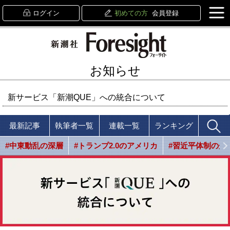
ログイン
初めての方
会員登録
お知らせ
新サービス「新潮QUE」への統合について
最新記事
執筆者一覧
連載一覧
ランキング
#中東動乱の深層
#トランプ2.0のアメリカ
#習近平体制の光