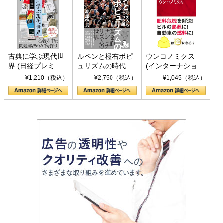
古典に学ぶ現代世
ルペンと極右ポピ
ウンコノミクス
界 (日経プレミア
ュリズムの時代：
(インターナショナ
シリーズ)
〈ヤヌス〉の二つ
ル新書)
¥1,210（税込）
¥2,750（税込）
¥1,045（税込）
の顔