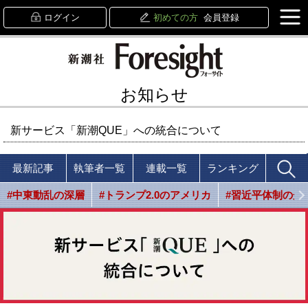
ログイン
初めての方
会員登録
お知らせ
新サービス「新潮QUE」への統合について
最新記事
執筆者一覧
連載一覧
ランキング
#中東動乱の深層
#トランプ2.0のアメリカ
#習近平体制の光