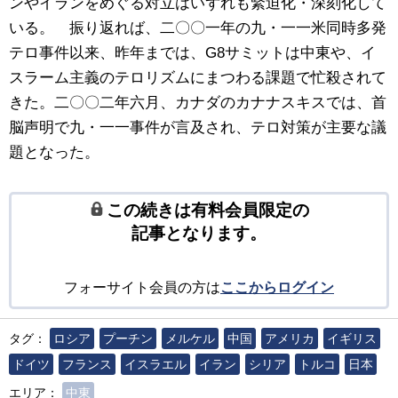
ンやイランをめぐる対立はいずれも緊迫化・深刻化して
いる。 振り返れば、二〇〇一年の九・一一米同時多発
テロ事件以来、昨年までは、G8サミットは中東や、イ
スラーム主義のテロリズムにまつわる課題で忙殺されて
きた。二〇〇二年六月、カナダのカナナスキスでは、首
脳声明で九・一一事件が言及され、テロ対策が主要な議
題となった。
この続きは有料会員限定の
記事となります。
フォーサイト会員の方は
ここからログイン
タグ：
ロシア
プーチン
メルケル
中国
アメリカ
イギリス
ドイツ
フランス
イスラエル
イラン
シリア
トルコ
日本
エリア：
中東