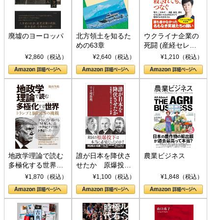
廃墟のヨーロッパ
北方領土を知るた
ウクライナ企業の
めの63章
死闘 (産経セレク
ト S 039)
¥2,860（税込）
¥2,640（税込）
¥1,210（税込）
地政学理論で読む
誰が日本を降伏さ
農業ビジネス
多極化する世界：
せたか 原爆投
トランプとBRICS
下、ソ連参戦、そ
¥1,870（税込）
¥1,100（税込）
¥1,848（税込）
の挑戦
して聖断 (PHP新
書)