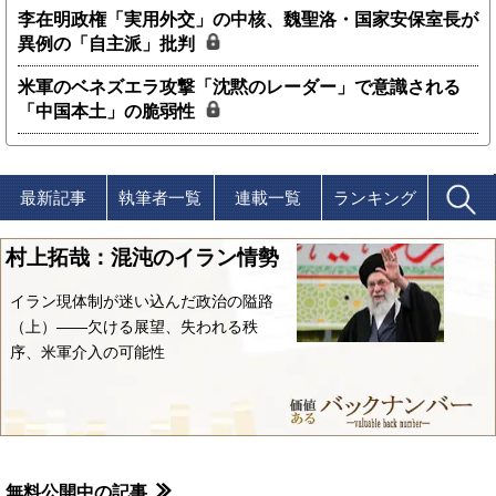
李在明政権「実用外交」の中核、魏聖洛・国家安保室長が
異例の「自主派」批判
米軍のベネズエラ攻撃「沈黙のレーダー」で意識される
「中国本土」の脆弱性
最新記事
執筆者一覧
連載一覧
ランキング
村上拓哉：混沌のイラン情勢
イラン現体制が迷い込んだ政治の隘路
（上）――欠ける展望、失われる秩
序、米軍介入の可能性
無料公開中の記事