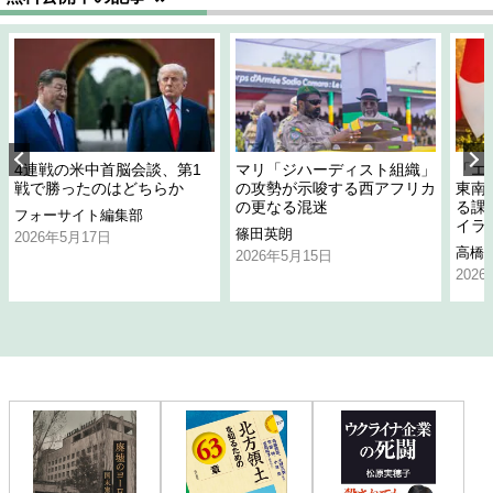
4連戦の米中首脳会談、第1
マリ「ジハーディスト組織」
「エ
戦で勝ったのはどちらか
の攻勢が示唆する西アフリカ
東南
の更なる混迷
る課
フォーサイト編集部
イラ
篠田英朗
2026年5月17日
高橋
2026年5月15日
202