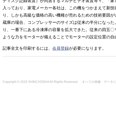
ディスク記録装置）が同居するマルチビデオ装置等々、「家
入っており、家電メーカー各社は、この機をつかまえて新技
り、しかも高級な価格の高い機種が売れるための技術要因が
蔵庫の場合、コンプレッサーのサイズは従来の半分になった
り、一番下にある冷凍庫の容量を拡大できた。従来の四五〇
ような力をモーターが備えることでモーターの設定位置の自
記事全文を印刷するには、
会員登録
が必要になります。
Copyright © 2026 SHINCHOSHA All Rights Reserved. すべて