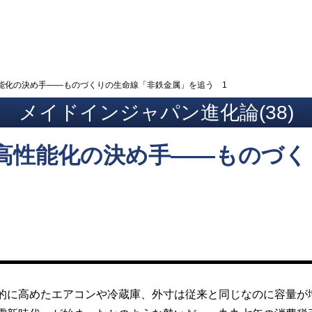
ト
能化の決め手――ものづくりの生命線「非鉄金属」を追う 1
メイドインジャパン進化論(38)
高性能化の決め手――ものづく
に高めたエアコンや冷蔵庫、外寸は従来と同じなのに容量が増