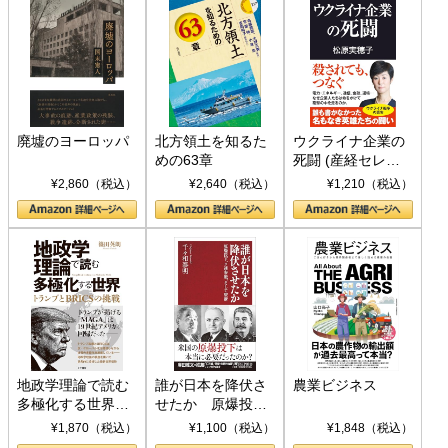
廃墟のヨーロッパ
北方領土を知るた
ウクライナ企業の
めの63章
死闘 (産経セレク
ト S 039)
¥2,860（税込）
¥2,640（税込）
¥1,210（税込）
地政学理論で読む
誰が日本を降伏さ
農業ビジネス
多極化する世界：
せたか 原爆投
トランプとBRICS
下、ソ連参戦、そ
¥1,870（税込）
¥1,100（税込）
¥1,848（税込）
の挑戦
して聖断 (PHP新