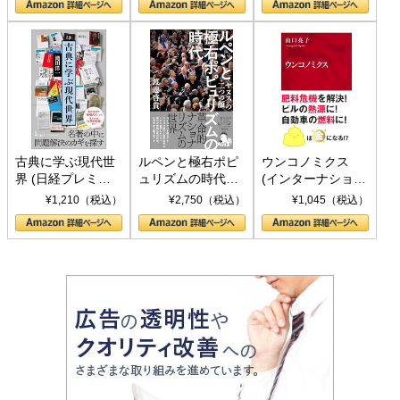
書)
古典に学ぶ現代世
ルペンと極右ポピ
ウンコノミクス
界 (日経プレミア
ュリズムの時代：
(インターナショナ
シリーズ)
〈ヤヌス〉の二つ
ル新書)
¥1,210（税込）
¥2,750（税込）
¥1,045（税込）
の顔