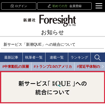
ログイン
初めての方
会員登録
お知らせ
新サービス「新潮QUE」への統合について
最新記事
執筆者一覧
連載一覧
ランキング
#中東動乱の深層
#トランプ2.0のアメリカ
#習近平体制の光