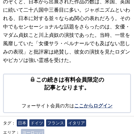
のぞくと、日本から出展された作品の数は、米国、英国
に続いて二十八国中三番目に多い。ジャポニズムといわ
れる、日本に対する並々ならぬ関心の表れだろう。その
中でもセンセーショナルな話題をさらったのは、女優・
マダム貞奴こと川上貞奴の演技であった。当時、一世を
風靡していた「女優サラ・ベルナールでも及ばない悲し
みの表現」と批評家は絶賛し、彼女の演技を見たロダン
やピカソは強い霊感を受けた。
この続きは有料会員限定の
記事となります。
フォーサイト会員の方は
ここからログイン
タグ：
日本
ドイツ
フランス
イタリア
エリア：
ヨーロッパ