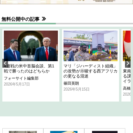
無料公開中の記事
4連戦の米中首脳会談、第1
マリ「ジハーディスト組織」
「エ
戦で勝ったのはどちらか
の攻勢が示唆する西アフリカ
東南
の更なる混迷
る課
フォーサイト編集部
イラ
篠田英朗
2026年5月17日
高橋
2026年5月15日
202