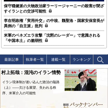
保守穏健派の大物政治家ラーリージャーニーの殺害が閉ざ
すイランとの交渉可能性
李在明政権「実用外交」の中核、魏聖洛・国家安保室長が
異例の「自主派」批判
米軍のベネズエラ攻撃「沈黙のレーダー」で意識される
「中国本土」の脆弱性
最新記事
執筆者一覧
連載一覧
ランキング
村上拓哉：混沌のイラン情勢
イラン現体制が迷い込んだ政治の隘路
（上）――欠ける展望、失われる秩
序、米軍介入の可能性