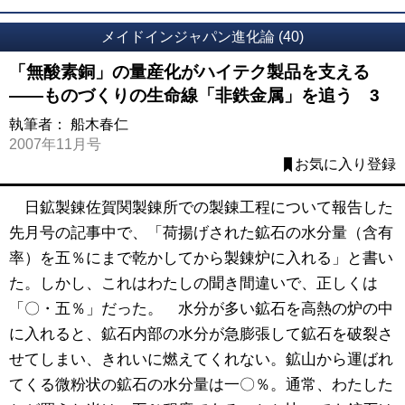
メイドインジャパン進化論 (40)
「無酸素銅」の量産化がハイテク製品を支える
――ものづくりの生命線「非鉄金属」を追う 3
執筆者：
船木春仁
2007年11月号
お気に入り登録
日鉱製錬佐賀関製錬所での製錬工程について報告した
先月号の記事中で、「荷揚げされた鉱石の水分量（含有
率）を五％にまで乾かしてから製錬炉に入れる」と書い
た。しかし、これはわたしの聞き間違いで、正しくは
「〇・五％」だった。 水分が多い鉱石を高熱の炉の中
に入れると、鉱石内部の水分が急膨張して鉱石を破裂さ
せてしまい、きれいに燃えてくれない。鉱山から運ばれ
てくる微粉状の鉱石の水分量は一〇％。通常、わたした