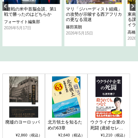
4連戦の米中首脳会談、第1
マリ「ジハーディスト組織」
「エ
戦で勝ったのはどちらか
の攻勢が示唆する西アフリカ
東南
の更なる混迷
る課
フォーサイト編集部
イラ
篠田英朗
2026年5月17日
高橋
2026年5月15日
202
廃墟のヨーロッパ
北方領土を知るた
ウクライナ企業の
めの63章
死闘 (産経セレク
ト S 039)
¥2,860（税込）
¥2,640（税込）
¥1,210（税込）