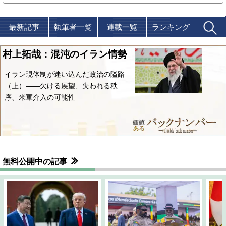
最新記事
執筆者一覧
連載一覧
ランキング
村上拓哉：混沌のイラン情勢
イラン現体制が迷い込んだ政治の隘路
（上）――欠ける展望、失われる秩
序、米軍介入の可能性
無料公開中の記事