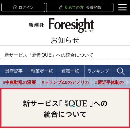
ログイン
初めての方
会員登録
お知らせ
新サービス「新潮QUE」への統合について
最新記事
執筆者一覧
連載一覧
ランキング
#中東動乱の深層
#トランプ2.0のアメリカ
#習近平体制の光