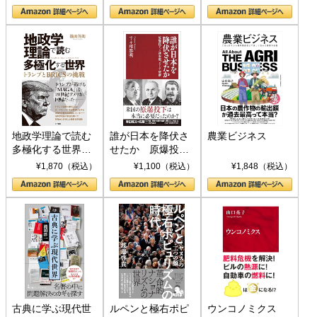
地政学理論で読む
誰が日本を降伏さ
農業ビジネス
多極化する世界：
せたか 原爆投
トランプとBRICS
下、ソ連参戦、そ
¥1,870（税込）
¥1,100（税込）
¥1,848（税込）
の挑戦
して聖断 (PHP新
書)
古典に学ぶ現代世
ルペンと極右ポピ
ウンコノミクス