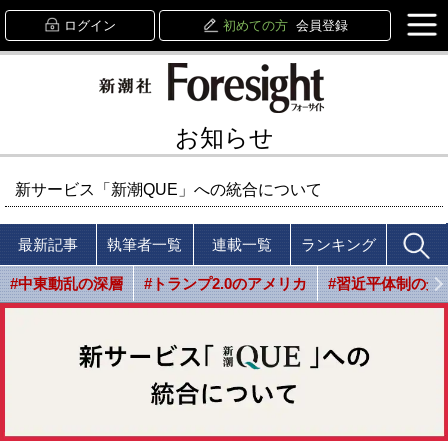
ログイン
初めての方
会員登録
お知らせ
新サービス「新潮QUE」への統合について
最新記事
執筆者一覧
連載一覧
ランキング
#中東動乱の深層
#トランプ2.0のアメリカ
#習近平体制の光