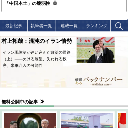
「中国本土」の脆弱性
最新記事
執筆者一覧
連載一覧
ランキング
村上拓哉：混沌のイラン情勢
イラン現体制が迷い込んだ政治の隘路
（上）――欠ける展望、失われる秩
序、米軍介入の可能性
無料公開中の記事