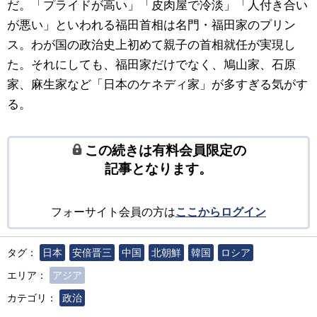
だ。「プライドが高い」「皮肉屋で冷淡」「人付き合い
が悪い」といわれる福田首相は名門・福田家のプリン
ス。わが国の政治史上初めて親子の首相就任が実現し
た。それにしても、福田家だけでなく、鳩山家、石原
家、麻生家など「日本のケネディ家」が多すぎる気がす
る。
この続きは有料会員限定の
記事となります。
フォーサイト会員の方は
ここからログイン
タグ：
日本
安倍晋三
中国
北朝鮮
韓国
ロシア
エリア：
アジア
カテゴリ：
政治