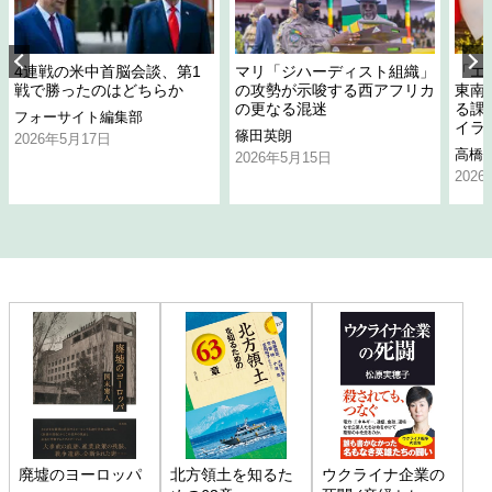
4連戦の米中首脳会談、第1
マリ「ジハーディスト組織」
「エ
戦で勝ったのはどちらか
の攻勢が示唆する西アフリカ
東南
の更なる混迷
る課
フォーサイト編集部
イラ
篠田英朗
2026年5月17日
高橋
2026年5月15日
202
廃墟のヨーロッパ
北方領土を知るた
ウクライナ企業の