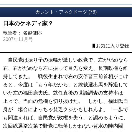
カレント・アネクドーツ (76)
日本のケネディ家？
執筆者：
名越健郎
2007年11月号
お気に入り登録
自民党は振り子の振幅が激しい政党で、左がだめなら
右、右がだめなら左に振って目先を変え、長期政権を維
持してきた。 戦後生まれで右の安倍晋三前首相がこけ
ると、今度は「もう年だから」と総裁選出馬を辞退して
いた左の福田康夫氏。就任直後の世論調査の支持率は
上々で、当面の危機を切り抜けた。 しかし、福田氏自
身が「場合によっちゃ貧乏クジかもしれんよ」「一歩で
も間違えれば、自民党が政権を失う」と認めるように、
次回総選挙次第で野党に転落しかねない背水の陣内閣