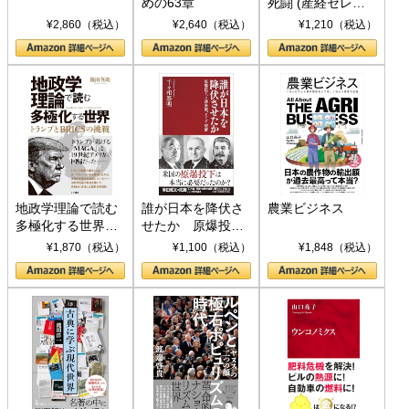
めの63章
死闘 (産経セレク
ト S 039)
¥2,860（税込）
¥2,640（税込）
¥1,210（税込）
地政学理論で読む
誰が日本を降伏さ
農業ビジネス
多極化する世界：
せたか 原爆投
トランプとBRICS
下、ソ連参戦、そ
¥1,870（税込）
¥1,100（税込）
¥1,848（税込）
の挑戦
して聖断 (PHP新
書)