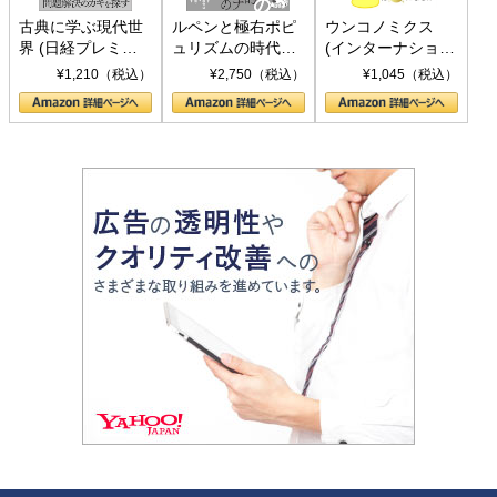
古典に学ぶ現代世
ルペンと極右ポピ
ウンコノミクス
界 (日経プレミア
ュリズムの時代：
(インターナショナ
シリーズ)
〈ヤヌス〉の二つ
ル新書)
¥1,210（税込）
¥2,750（税込）
¥1,045（税込）
の顔