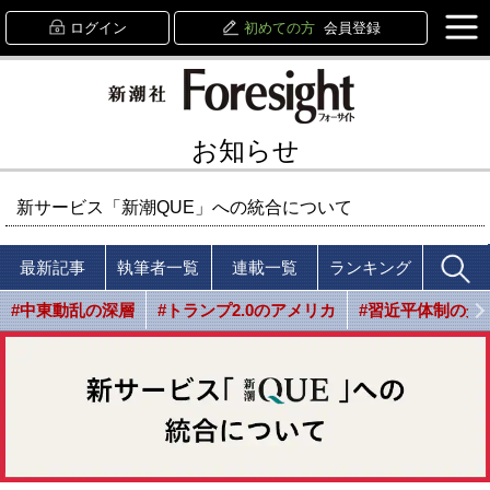
ログイン
初めての方
会員登録
お知らせ
新サービス「新潮QUE」への統合について
最新記事
執筆者一覧
連載一覧
ランキング
#中東動乱の深層
#トランプ2.0のアメリカ
#習近平体制の光