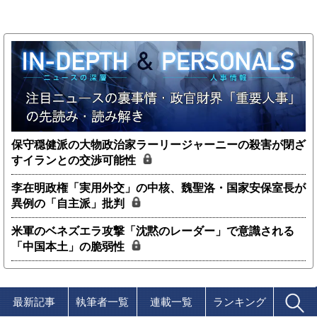
保守穏健派の大物政治家ラーリージャーニーの殺害が閉ざ
すイランとの交渉可能性
李在明政権「実用外交」の中核、魏聖洛・国家安保室長が
異例の「自主派」批判
米軍のベネズエラ攻撃「沈黙のレーダー」で意識される
「中国本土」の脆弱性
最新記事
執筆者一覧
連載一覧
ランキング