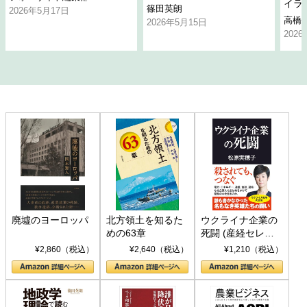
イラ
篠田英朗
2026年5月17日
高橋
2026年5月15日
202
廃墟のヨーロッパ
北方領土を知るた
ウクライナ企業の
めの63章
死闘 (産経セレク
ト S 039)
¥2,860（税込）
¥2,640（税込）
¥1,210（税込）