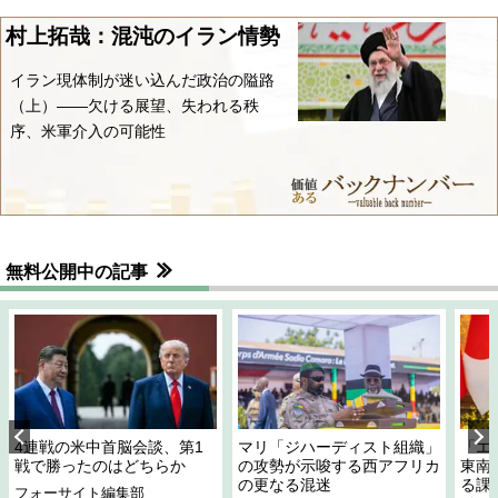
村上拓哉：混沌のイラン情勢
イラン現体制が迷い込んだ政治の隘路
（上）――欠ける展望、失われる秩
序、米軍介入の可能性
無料公開中の記事
4連戦の米中首脳会談、第1
マリ「ジハーディスト組織」
「エ
戦で勝ったのはどちらか
の攻勢が示唆する西アフリカ
東南
の更なる混迷
る課
フォーサイト編集部