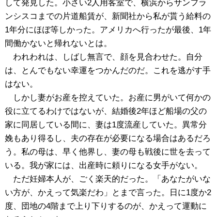
して発見した。小さい2人用客室で、横浜からサンフラ
ンシスコまでの片道船賃が、新聞社から私が貰う給料の
1年分にほぼ等しかった。アメリカへ行ったが最後、1年
間働かないと帰れないとは。
われわれは、しばし無言で、顔を見合わせた。自分
は、とんでもない幸運をつかんだのだ。これを逃がす手
はない。
しかし妻がお産を控えていた。お産に男がいて何かの
役に立てるわけではないが、結婚後2年ほど船場の父の
家に同居している間に、妻は1度流産していた。異常分
娩もあり得るし、夫の存在が必要になる場合はあるだろ
う。私の母は、早く他界し、妻の母も戦後に世を去って
いる。我が家には、出産時に頼りになる女手がない。
ただ妊婦本人が、ごく楽天的だった。「あなたがいな
い方が、かえって気楽だわ」とまで言った。日に1度か2
度、団地の4階まで上り下りするのが、かえって運動に