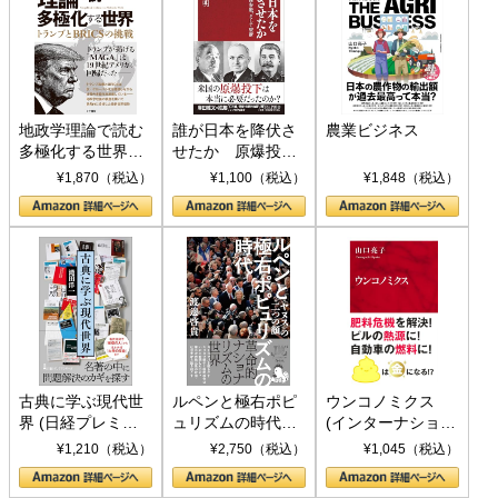
地政学理論で読む
誰が日本を降伏さ
農業ビジネス
多極化する世界：
せたか 原爆投
トランプとBRICS
下、ソ連参戦、そ
¥1,870（税込）
¥1,100（税込）
¥1,848（税込）
の挑戦
して聖断 (PHP新
書)
古典に学ぶ現代世
ルペンと極右ポピ
ウンコノミクス
界 (日経プレミア
ュリズムの時代：
(インターナショナ
シリーズ)
〈ヤヌス〉の二つ
ル新書)
¥1,210（税込）
¥2,750（税込）
¥1,045（税込）
の顔