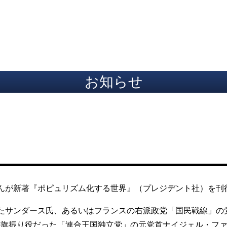
ト
お知らせ
んが新著『ポピュリズム化する世界』（プレジデント社）を刊
たサンダース氏、あるいはフランスの右派政党「国民戦線」の
の旗振り役だった「連合王国独立党」の元党首ナイジェル・フ