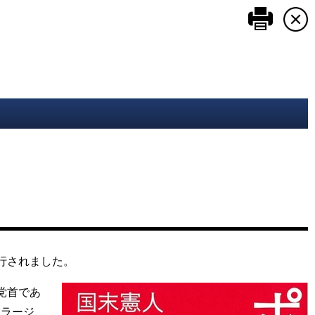
このペ
行されました。
党首であ
ァラージ、