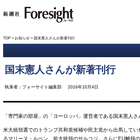
新潮社 Foresight フォーサイ
TOP
>
お知らせ
>
国末憲人さんが新著刊行
国末憲人さんが新著刊行
執筆者：フォーサイト編集部
2016年10月4日
「専門家の部屋」の「ヨーロッパ」運営者である国末憲人さ
米大統領選でのトランプ共和党候補や民主党から出馬してい
るマリーヌ・ルペン、前大統領のサルコジ。さらにEU離脱