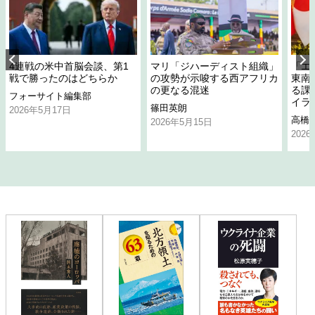
4連戦の米中首脳会談、第1
マリ「ジハーディスト組織」
「エ
戦で勝ったのはどちらか
の攻勢が示唆する西アフリカ
東南
の更なる混迷
る課
フォーサイト編集部
イラ
篠田英朗
2026年5月17日
高橋
2026年5月15日
202