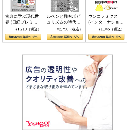
古典に学ぶ現代世
ルペンと極右ポピ
ウンコノミクス
界 (日経プレミア
ュリズムの時代：
(インターナショナ
シリーズ)
〈ヤヌス〉の二つ
ル新書)
¥1,210（税込）
¥2,750（税込）
¥1,045（税込）
の顔