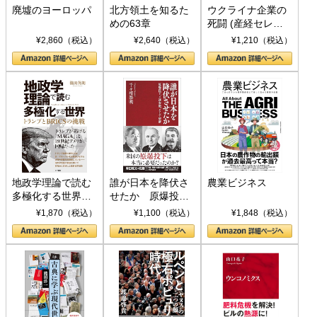
廃墟のヨーロッパ
北方領土を知るた
ウクライナ企業の
めの63章
死闘 (産経セレク
ト S 039)
¥2,860（税込）
¥2,640（税込）
¥1,210（税込）
地政学理論で読む
誰が日本を降伏さ
農業ビジネス
多極化する世界：
せたか 原爆投
トランプとBRICS
下、ソ連参戦、そ
¥1,870（税込）
¥1,100（税込）
¥1,848（税込）
の挑戦
して聖断 (PHP新
書)