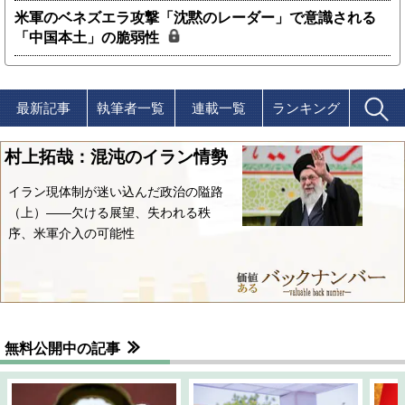
米軍のベネズエラ攻撃「沈黙のレーダー」で意識される
「中国本土」の脆弱性
最新記事
執筆者一覧
連載一覧
ランキング
村上拓哉：混沌のイラン情勢
イラン現体制が迷い込んだ政治の隘路
（上）――欠ける展望、失われる秩
序、米軍介入の可能性
無料公開中の記事