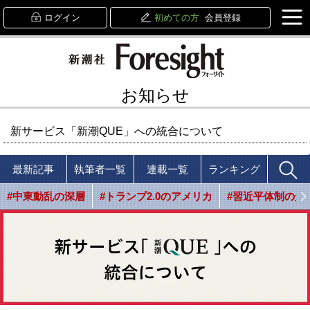
ログイン
初めての方
会員登録
お知らせ
新サービス「新潮QUE」への統合について
最新記事
執筆者一覧
連載一覧
ランキング
#中東動乱の深層
#トランプ2.0のアメリカ
#習近平体制の光