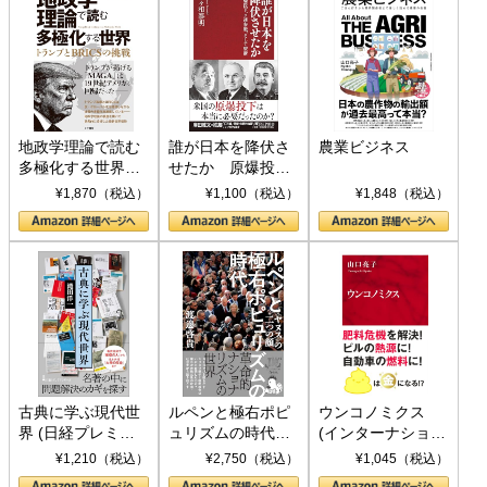
地政学理論で読む
誰が日本を降伏さ
農業ビジネス
多極化する世界：
せたか 原爆投
トランプとBRICS
下、ソ連参戦、そ
¥1,870（税込）
¥1,100（税込）
¥1,848（税込）
の挑戦
して聖断 (PHP新
書)
古典に学ぶ現代世
ルペンと極右ポピ
ウンコノミクス
界 (日経プレミア
ュリズムの時代：
(インターナショナ
シリーズ)
〈ヤヌス〉の二つ
ル新書)
¥1,210（税込）
¥2,750（税込）
¥1,045（税込）
の顔