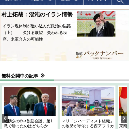
村上拓哉：混沌のイラン情勢
イラン現体制が迷い込んだ政治の隘路
（上）――欠ける展望、失われる秩
序、米軍介入の可能性
無料公開中の記事
4連戦の米中首脳会談、第1
マリ「ジハーディスト組織」
「エ
戦で勝ったのはどちらか
の攻勢が示唆する西アフリカ
東南