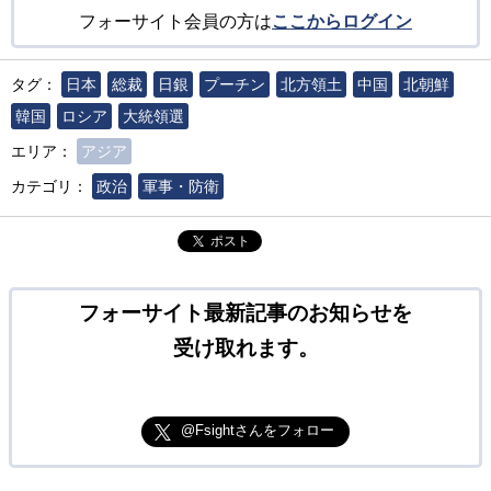
フォーサイト会員の方は
ここからログイン
タグ：
日本
総裁
日銀
プーチン
北方領土
中国
北朝鮮
韓国
ロシア
大統領選
エリア：
アジア
カテゴリ：
政治
軍事・防衛
ポスト
フォーサイト最新記事のお知らせを
受け取れます。
@Fsightさんをフォロー