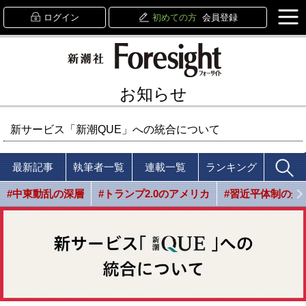
ログイン
初めての方
会員登録
お知らせ
新サービス「新潮QUE」への統合について
最新記事
執筆者一覧
連載一覧
ランキング
#中東動乱の深層
#トランプ2.0のアメリカ
#習近平体制の光