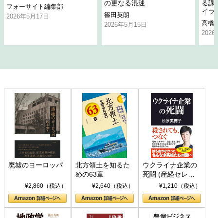
の更なる混迷
る課
フォーサイト編集部
イラ
篠田英朗
2026年5月17日
高橋
2026年5月15日
202
廃墟のヨーロッパ
北方領土を知るた
ウクライナ企業の
めの63章
死闘 (産経セレク
ト S 039)
¥2,860（税込）
¥2,640（税込）
¥1,210（税込）