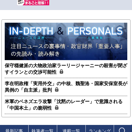
保守穏健派の大物政治家ラーリージャーニーの殺害が閉ざ
すイランとの交渉可能性
李在明政権「実用外交」の中核、魏聖洛・国家安保室長が
異例の「自主派」批判
米軍のベネズエラ攻撃「沈黙のレーダー」で意識される
「中国本土」の脆弱性
最新記事
執筆者一覧
連載一覧
ランキング