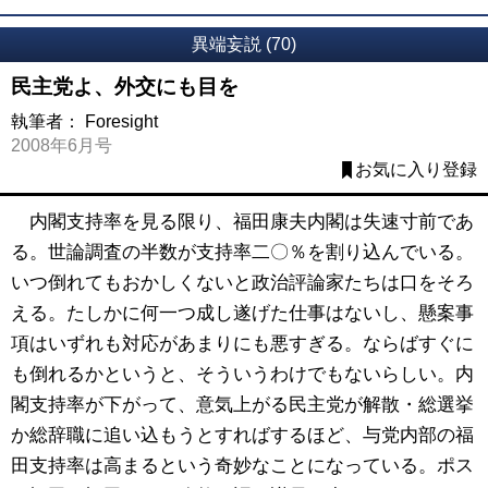
異端妄説 (70)
民主党よ、外交にも目を
執筆者：
Foresight
2008年6月号
お気に入り登録
内閣支持率を見る限り、福田康夫内閣は失速寸前であ
る。世論調査の半数が支持率二〇％を割り込んでいる。
いつ倒れてもおかしくないと政治評論家たちは口をそろ
える。たしかに何一つ成し遂げた仕事はないし、懸案事
項はいずれも対応があまりにも悪すぎる。ならばすぐに
も倒れるかというと、そういうわけでもないらしい。内
閣支持率が下がって、意気上がる民主党が解散・総選挙
か総辞職に追い込もうとすればするほど、与党内部の福
田支持率は高まるという奇妙なことになっている。ポス