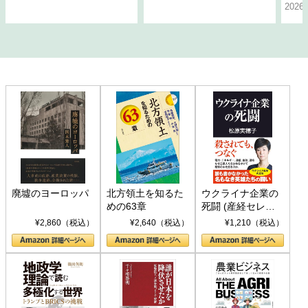
202
廃墟のヨーロッパ
北方領土を知るた
ウクライナ企業の
めの63章
死闘 (産経セレク
ト S 039)
¥2,860（税込）
¥2,640（税込）
¥1,210（税込）