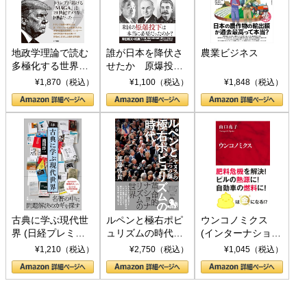
地政学理論で読む
誰が日本を降伏さ
農業ビジネス
多極化する世界：
せたか 原爆投
トランプとBRICS
下、ソ連参戦、そ
¥1,870（税込）
¥1,100（税込）
¥1,848（税込）
の挑戦
して聖断 (PHP新
書)
古典に学ぶ現代世
ルペンと極右ポピ
ウンコノミクス
界 (日経プレミア
ュリズムの時代：
(インターナショナ
シリーズ)
〈ヤヌス〉の二つ
ル新書)
¥1,210（税込）
¥2,750（税込）
¥1,045（税込）
の顔