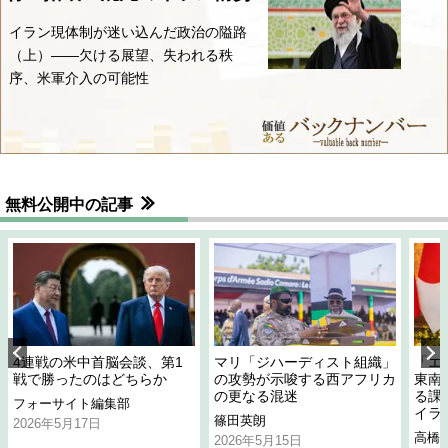
イラン現体制が迷い込んだ政治の隘路
（上）――欠ける展望、失われる秩
序、米軍介入の可能性
無料公開中の記事
4連戦の米中首脳会談、第1
マリ「ジハーディスト組織」
「エ
戦で勝ったのはどちらか
の攻勢が示唆する西アフリカ
東南
の更なる混迷
る課
フォーサイト編集部
イラ
篠田英朗
2026年5月17日
高橋
2026年5月15日