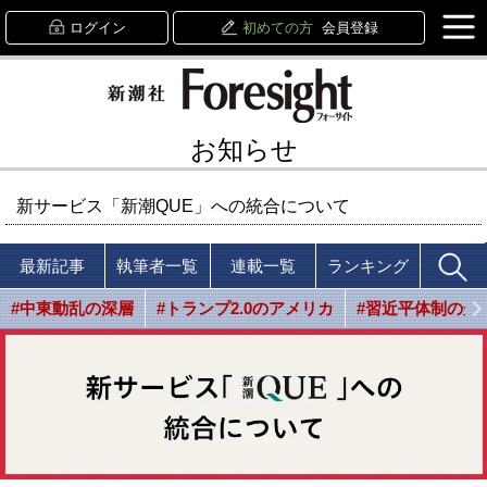
ログイン
初めての方
会員登録
お知らせ
新サービス「新潮QUE」への統合について
最新記事
執筆者一覧
連載一覧
ランキング
#中東動乱の深層
#トランプ2.0のアメリカ
#習近平体制の光