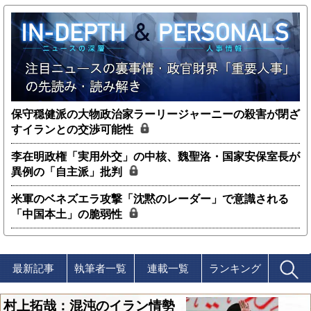
保守穏健派の大物政治家ラーリージャーニーの殺害が閉ざ
すイランとの交渉可能性
李在明政権「実用外交」の中核、魏聖洛・国家安保室長が
異例の「自主派」批判
米軍のベネズエラ攻撃「沈黙のレーダー」で意識される
「中国本土」の脆弱性
最新記事
執筆者一覧
連載一覧
ランキング
村上拓哉：混沌のイラン情勢