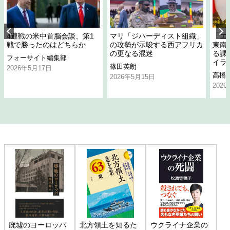
4連戦の米中首脳会談、第1
マリ「ジハーディスト組織」
「エ
戦で勝ったのはどちらか
の攻勢が示唆する西アフリカ
東南
の更なる混迷
る課
フォーサイト編集部
イラ
篠田英朗
2026年5月17日
高橋
2026年5月15日
202
廃墟のヨーロッパ
北方領土を知るた
ウクライナ企業の