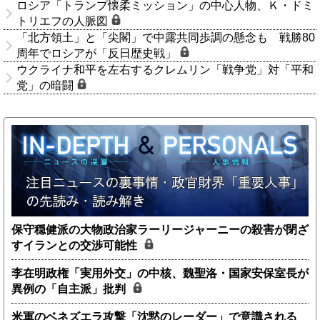
ロシア「トランプ懐柔ミッション」の中心人物、Ｋ・ドミ
トリエフの人脈図
「北方領土」と「尖閣」で中露共同歩調の懸念も 戦勝80
周年でロシアが「反日歴史戦」
ウクライナ和平を左右するクレムリン「戦争党」対「平和
党」の暗闘
保守穏健派の大物政治家ラーリージャーニーの殺害が閉ざ
すイランとの交渉可能性
李在明政権「実用外交」の中核、魏聖洛・国家安保室長が
異例の「自主派」批判
米軍のベネズエラ攻撃「沈黙のレーダー」で意識される