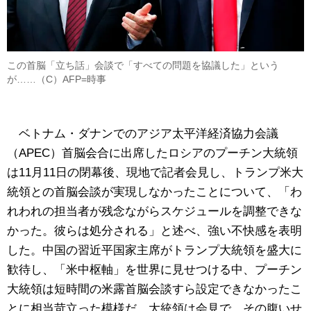
この首脳「立ち話」会談で「すべての問題を協議した」という
が……（C）AFP=時事
ベトナム・ダナンでのアジア太平洋経済協力会議
（APEC）首脳会合に出席したロシアのプーチン大統領
は11月11日の閉幕後、現地で記者会見し、トランプ米大
統領との首脳会談が実現しなかったことについて、「わ
れわれの担当者が残念ながらスケジュールを調整できな
かった。彼らは処分される」と述べ、強い不快感を表明
した。中国の習近平国家主席がトランプ大統領を盛大に
歓待し、「米中枢軸」を世界に見せつける中、プーチン
大統領は短時間の米露首脳会談すら設定できなかったこ
とに相当苛立った模様だ。大統領は会見で、その腹いせ