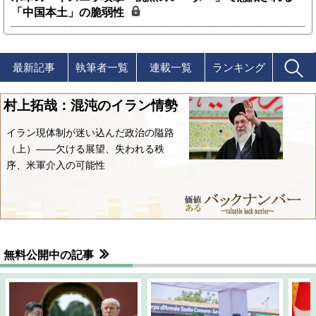
「中国本土」の脆弱性
最新記事
執筆者一覧
連載一覧
ランキング
村上拓哉：混沌のイラン情勢
イラン現体制が迷い込んだ政治の隘路
（上）――欠ける展望、失われる秩
序、米軍介入の可能性
無料公開中の記事