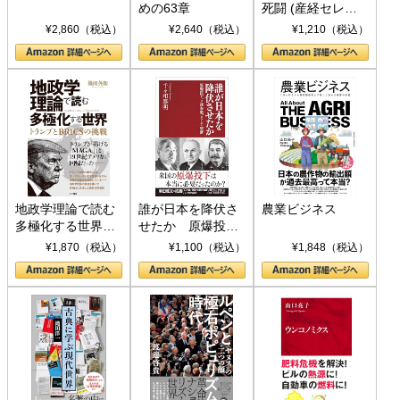
めの63章
死闘 (産経セレク
ト S 039)
¥2,860（税込）
¥2,640（税込）
¥1,210（税込）
地政学理論で読む
誰が日本を降伏さ
農業ビジネス
多極化する世界：
せたか 原爆投
トランプとBRICS
下、ソ連参戦、そ
¥1,870（税込）
¥1,100（税込）
¥1,848（税込）
の挑戦
して聖断 (PHP新
書)