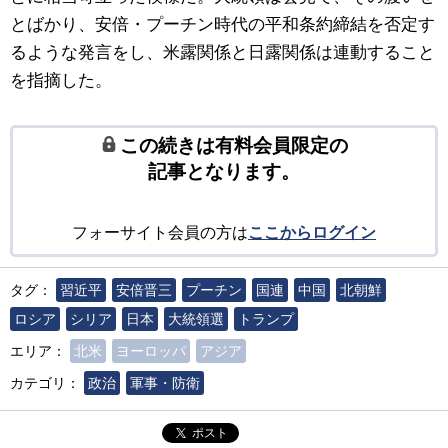
とばかり、安倍・プーチン時代の平和条約締結を否定す
るような発言をし、米露関係と日露関係は連動すること
を指摘した。
この続きは有料会員限定の
記事となります。
フォーサイト会員の方は
ここからログイン
タグ：
習近平
安倍晋三
プーチン
国連
中国
北朝鮮
ロシア
シリア
日本
大統領選
トランプ
エリア：
北米
ヨーロッパ
アジア
カテゴリ：
政治
軍事・防衛
ポスト