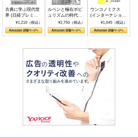
古典に学ぶ現代世
ルペンと極右ポピ
ウンコノミクス
界 (日経プレミア
ュリズムの時代：
(インターナショナ
シリーズ)
〈ヤヌス〉の二つ
ル新書)
¥1,210（税込）
¥2,750（税込）
¥1,045（税込）
の顔