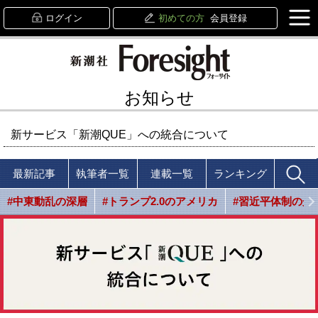
ログイン
初めての方
会員登録
お知らせ
新サービス「新潮QUE」への統合について
最新記事
執筆者一覧
連載一覧
ランキング
#中東動乱の深層
#トランプ2.0のアメリカ
#習近平体制の光