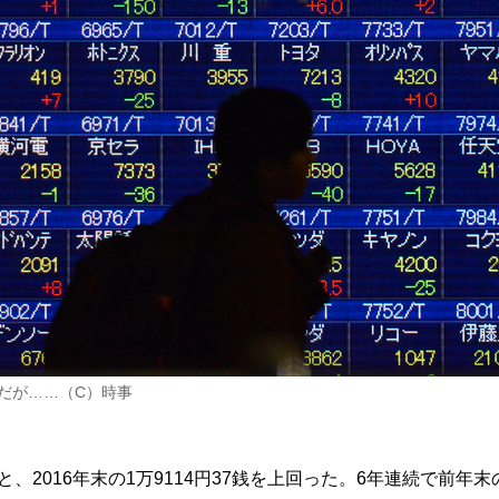
だが……（C）時事
銭と、2016年末の1万9114円37銭を上回った。6年連続で前