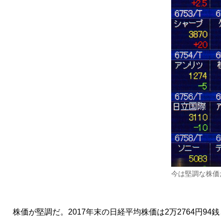
今は堅調な株価
株価が堅調だ。2017年末の日経平均株価は2万2764円94