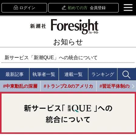
ログイン
初めての方
会員登録
お知らせ
新サービス「新潮QUE」への統合について
最新記事
執筆者一覧
連載一覧
ランキング
#中東動乱の深層
#トランプ2.0のアメリカ
#習近平体制の光