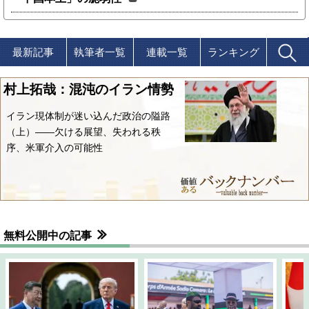
最新記事
執筆者一覧
連載一覧
ランキング
村上拓哉：混沌のイラン情勢
イラン現体制が迷い込んだ政治の隘路
（上）――欠ける展望、失われる秩
序、米軍介入の可能性
無料公開中の記事