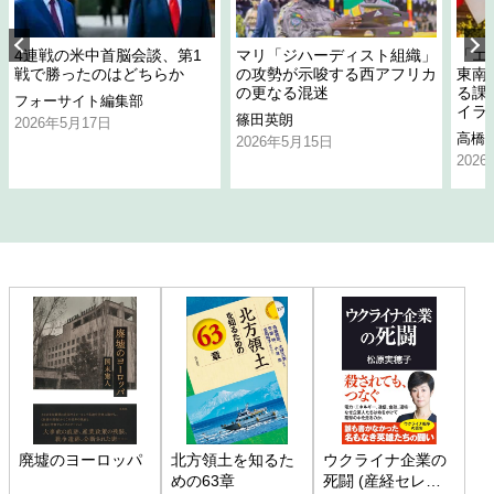
4連戦の米中首脳会談、第1
マリ「ジハーディスト組織」
「エ
戦で勝ったのはどちらか
の攻勢が示唆する西アフリカ
東南
の更なる混迷
る課
フォーサイト編集部
イラ
篠田英朗
2026年5月17日
高橋
2026年5月15日
202
廃墟のヨーロッパ
北方領土を知るた
ウクライナ企業の
めの63章
死闘 (産経セレク