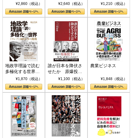
ト S 039)
¥2,860（税込）
¥2,640（税込）
¥1,210（税込）
地政学理論で読む
誰が日本を降伏さ
農業ビジネス
多極化する世界：
せたか 原爆投
トランプとBRICS
下、ソ連参戦、そ
¥1,870（税込）
¥1,100（税込）
¥1,848（税込）
の挑戦
して聖断 (PHP新
書)