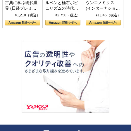
古典に学ぶ現代世
ルペンと極右ポピ
ウンコノミクス
界 (日経プレミア
ュリズムの時代：
(インターナショナ
シリーズ)
〈ヤヌス〉の二つ
ル新書)
¥1,210（税込）
¥2,750（税込）
¥1,045（税込）
の顔