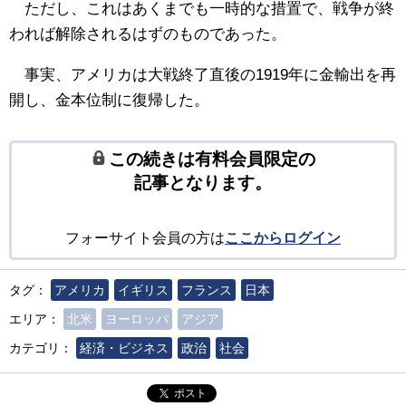
ただし、これはあくまでも一時的な措置で、戦争が終
われば解除されるはずのものであった。
事実、アメリカは大戦終了直後の1919年に金輸出を再
開し、金本位制に復帰した。
この続きは有料会員限定の
記事となります。
フォーサイト会員の方は
ここからログイン
タグ：
アメリカ
イギリス
フランス
日本
エリア：
北米
ヨーロッパ
アジア
カテゴリ：
経済・ビジネス
政治
社会
ポスト