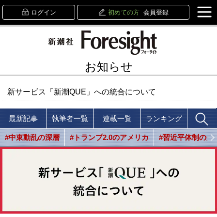
ログイン
初めての方
会員登録
お知らせ
新サービス「新潮QUE」への統合について
最新記事
執筆者一覧
連載一覧
ランキング
#中東動乱の深層
#トランプ2.0のアメリカ
#習近平体制の光