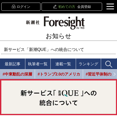
ログイン
初めての方
会員登録
お知らせ
新サービス「新潮QUE」への統合について
最新記事
執筆者一覧
連載一覧
ランキング
#中東動乱の深層
#トランプ2.0のアメリカ
#習近平体制の光