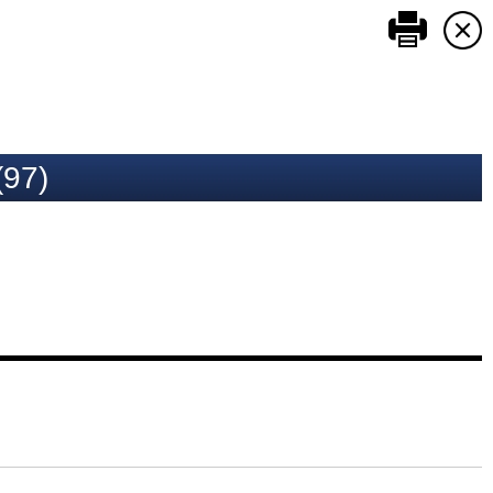
このペ
7)