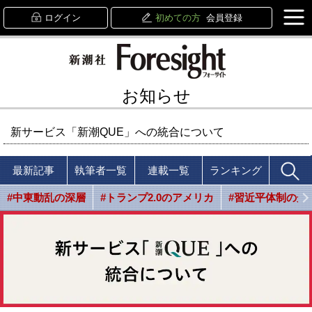
ログイン
初めての方
会員登録
お知らせ
新サービス「新潮QUE」への統合について
最新記事
執筆者一覧
連載一覧
ランキング
#中東動乱の深層
#トランプ2.0のアメリカ
#習近平体制の光