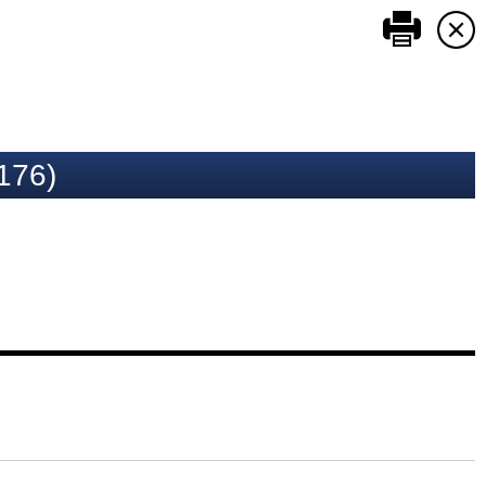
このペ
76)