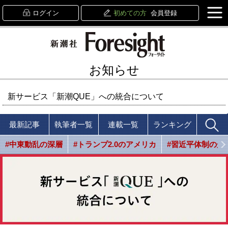
ログイン
初めての方
会員登録
お知らせ
新サービス「新潮QUE」への統合について
最新記事
執筆者一覧
連載一覧
ランキング
#中東動乱の深層
#トランプ2.0のアメリカ
#習近平体制の光