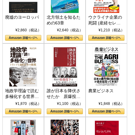
廃墟のヨーロッパ
北方領土を知るた
ウクライナ企業の
めの63章
死闘 (産経セレク
ト S 039)
¥2,860（税込）
¥2,640（税込）
¥1,210（税込）
地政学理論で読む
誰が日本を降伏さ
農業ビジネス
多極化する世界：
せたか 原爆投
トランプとBRICS
下、ソ連参戦、そ
¥1,870（税込）
¥1,100（税込）
¥1,848（税込）
の挑戦
して聖断 (PHP新
書)