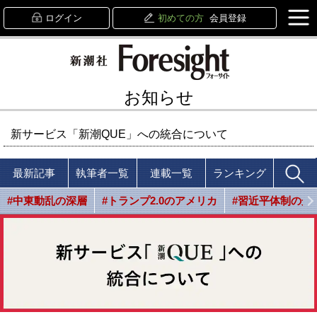
ログイン
初めての方
会員登録
お知らせ
新サービス「新潮QUE」への統合について
最新記事
執筆者一覧
連載一覧
ランキング
#中東動乱の深層
#トランプ2.0のアメリカ
#習近平体制の光