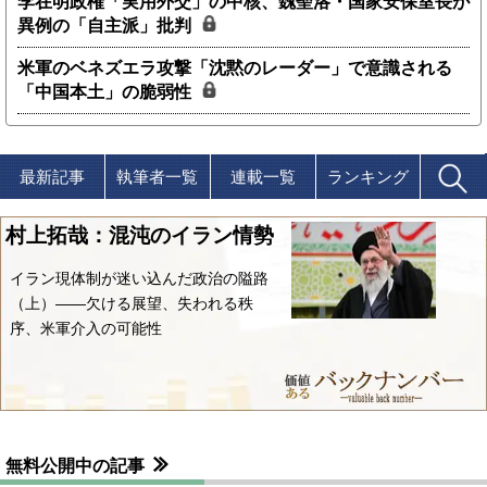
李在明政権「実用外交」の中核、魏聖洛・国家安保室長が
異例の「自主派」批判
米軍のベネズエラ攻撃「沈黙のレーダー」で意識される
「中国本土」の脆弱性
最新記事
執筆者一覧
連載一覧
ランキング
村上拓哉：混沌のイラン情勢
イラン現体制が迷い込んだ政治の隘路
（上）――欠ける展望、失われる秩
序、米軍介入の可能性
無料公開中の記事