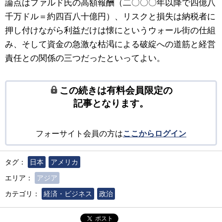
論点はファルド氏の高額報酬（二〇〇〇年以降で四億八
千万ドル＝約四百八十億円）、リスクと損失は納税者に
押し付けながら利益だけは懐にというウォール街の仕組
み、そして資金の急激な枯渇による破綻への道筋と経営
責任との関係の三つだったといってよい。
この続きは有料会員限定の
記事となります。
フォーサイト会員の方は
ここからログイン
タグ：
日本
アメリカ
エリア：
アジア
カテゴリ：
経済・ビジネス
政治
ポスト