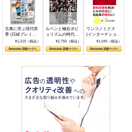
古典に学ぶ現代世
ルペンと極右ポピ
ウンコノミクス
界 (日経プレミア
ュリズムの時代：
(インターナショナ
シリーズ)
〈ヤヌス〉の二つ
ル新書)
¥1,210（税込）
¥2,750（税込）
¥1,045（税込）
の顔