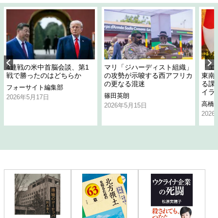
4連戦の米中首脳会談、第1
マリ「ジハーディスト組織」
「エ
戦で勝ったのはどちらか
の攻勢が示唆する西アフリカ
東南
の更なる混迷
る課
フォーサイト編集部
イラ
篠田英朗
2026年5月17日
高橋
2026年5月15日
202