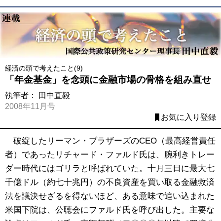
経済の頭で考えたこと(9)
「年金基金」を念頭に金融市場の骨格を組み直せ
執筆者：
田中直毅
2008年11月号
お気に入り登録
破綻したリーマン・ブラザーズのCEO（最高経営責任
者）であったリチャード・ファルド氏は、腕利きトレー
ダー時代にはゴリラと呼ばれていた。十月三日に最大七
千億ドル（約七十兆円）の不良資産を買い取る金融救済
法を議決せざるを得ないほど、ある意味で追い込まれた
米国下院は、公聴会にファルド氏を呼び出した。主要な