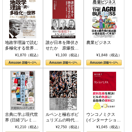
地政学理論で読む
誰が日本を降伏さ
農業ビジネス
多極化する世界：
せたか 原爆投
トランプとBRICS
下、ソ連参戦、そ
¥1,870（税込）
¥1,100（税込）
¥1,848（税込）
の挑戦
して聖断 (PHP新
書)
古典に学ぶ現代世
ルペンと極右ポピ
ウンコノミクス
界 (日経プレミア
ュリズムの時代：
(インターナショナ
シリーズ)
〈ヤヌス〉の二つ
ル新書)
¥1,210（税込）
¥2,750（税込）
¥1,045（税込）
の顔