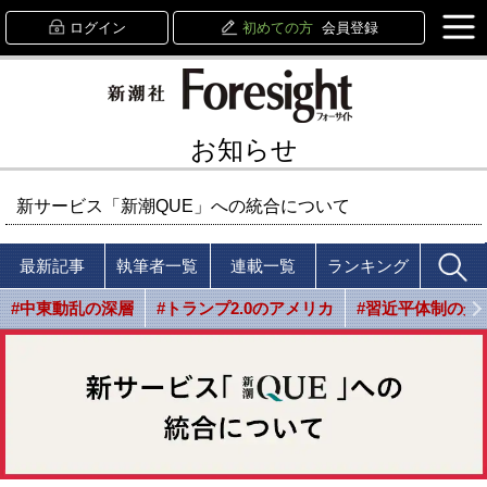
ログイン
初めての方
会員登録
お知らせ
新サービス「新潮QUE」への統合について
最新記事
執筆者一覧
連載一覧
ランキング
#中東動乱の深層
#トランプ2.0のアメリカ
#習近平体制の光