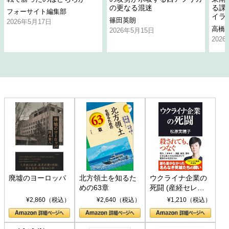
の更なる混迷
る課
フォーサイト編集部
イラ
篠田英朗
2026年5月17日
高橋
2026年5月15日
202
廃墟のヨーロッパ
北方領土を知るた
ウクライナ企業の
めの63章
死闘 (産経セレク
ト S 039)
¥2,860（税込）
¥2,640（税込）
¥1,210（税込）