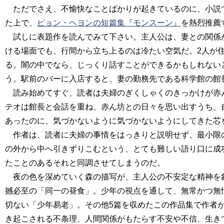
ただでさえ、不愉快なことばかりが起きているのに、小説
た上で、
ピョン・ヘヨンの短篇集『モンスーン』
を熱烈推薦
試しに表題作を読んでみて下さい。主人公は、妻との関係
ける場面でも、行間から立ち上るのは冷たい空気だ。2人が
る。闇の中でなら、じっくり話すことができるかもしれない
う。駅前のバーに入店すると、妻の勤務先である科学館の館
読み始めてすぐ、読者は夫婦のぎくしゃくのきっかけが赤
テオは館長と会話を重ね、赤ん坊との日々を思い出すうち、
あったのに、気づかないように気づかないようにしてきた芯
作者は、読者に夫婦の事情をはっきりと説明せず、最小限
の外から中へ引きずりこむという、とても難しい語り口に成
たことのあるそれと同調させてしまうのだ。
夜の色を深めていく森の描写が、主人公の不安定な精神を
撼必至の「同一の昼食」。少年の視点を通して、無常かつ無
切ない「少年易老」。その他5篇を収めたこの作品集で作者
き起こされる不条理、人間関係がもたらす不安や不信、生き