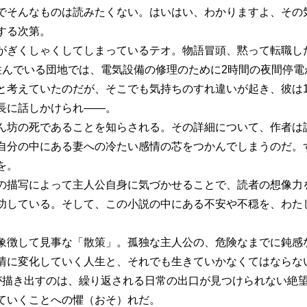
でそんなものは読みたくない。はいはい、わかりますよ、その
する次第。
がぎくしゃくしてしまっているテオ。物語冒頭、黙って転職し
住んでいる団地では、電気設備の修理のために2時間の夜間停電
と考えていたのだが、そこでも気持ちのすれ違いが起き、彼は
長に話しかけられ――。
ん坊の死であることを知らされる。その詳細について、作者は
自分の中にある妻への冷たい感情の芯をつかんでしまうのだ。
を。
の描写によって主人公自身に気づかせることで、読者の想像力
功している。そして、この小説の中にある不安や不穏を、わた
象徴して見事な「散策」。孤独な主人公の、危険なまでに鈍感
情に変化していく人生と、それでも生きていかなくてはならな
が描き出すのは、繰り返される日常の出口が見つけられない絶
ていくことへの懼（おそ）れだ。