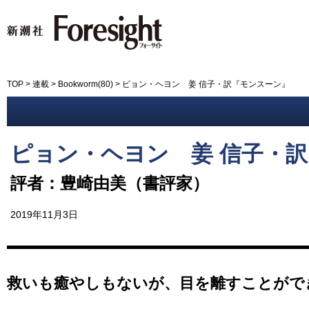
新潮社 Foresight フォーサイ
TOP
>
連載
>
Bookworm(80)
>
ピョン・ヘヨン 姜 信子・訳『モンスーン』
ピョン・ヘヨン 姜 信子・
評者：豊崎由美（書評家）
2019年11月3日
救いも癒やしもないが、目を離すことがで