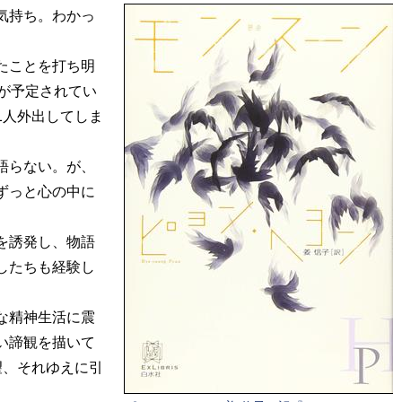
気持ち。わかっ
たことを打ち明
が予定されてい
1人外出してしま
語らない。が、
ずっと心の中に
を誘発し、物語
したちも経験し
な精神生活に震
い諦観を描いて
望、それゆえに引