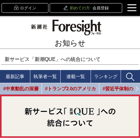
ログイン
初めての方
会員登録
お知らせ
新サービス「新潮QUE」への統合について
最新記事
執筆者一覧
連載一覧
ランキング
#中東動乱の深層
#トランプ2.0のアメリカ
#習近平体制の光