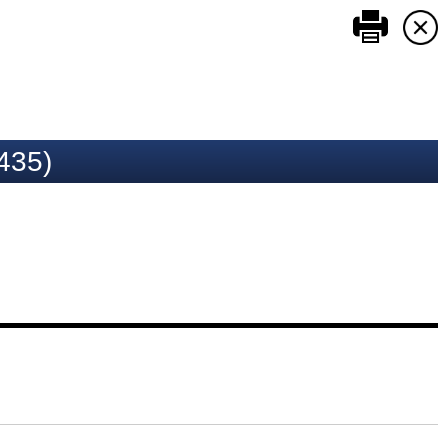
このペ
35)