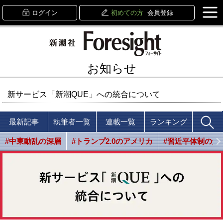
ログイン
初めての方
会員登録
お知らせ
新サービス「新潮QUE」への統合について
最新記事
執筆者一覧
連載一覧
ランキング
#中東動乱の深層
#トランプ2.0のアメリカ
#習近平体制の光