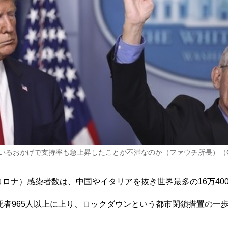
いるおかげで支持率も急上昇したことが不満なのか（ファウチ所長）（C
ナ）感染者数は、中国やイタリアを抜き世界最多の16万400
死者965人以上に上り、ロックダウンという都市閉鎖措置の一