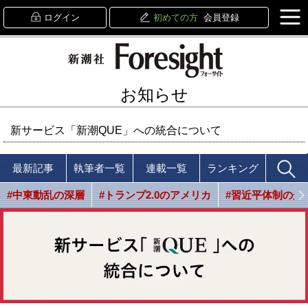
ログイン
初めての方
会員登録
お知らせ
新サービス「新潮QUE」への統合について
最新記事
執筆者一覧
連載一覧
ランキング
#中東動乱の深層
#トランプ2.0のアメリカ
#習近平体制の光