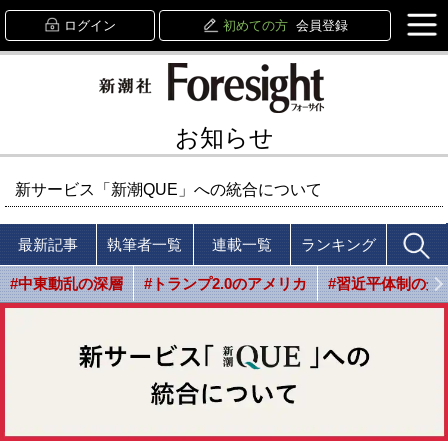
ログイン
初めての方
会員登録
お知らせ
新サービス「新潮QUE」への統合について
最新記事
執筆者一覧
連載一覧
ランキング
#中東動乱の深層
#トランプ2.0のアメリカ
#習近平体制の光