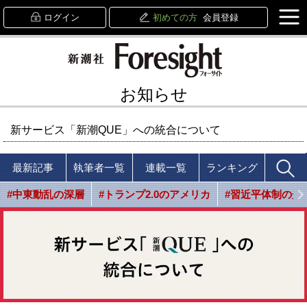
ログイン
初めての方
会員登録
お知らせ
新サービス「新潮QUE」への統合について
最新記事
執筆者一覧
連載一覧
ランキング
#中東動乱の深層
#トランプ2.0のアメリカ
#習近平体制の光