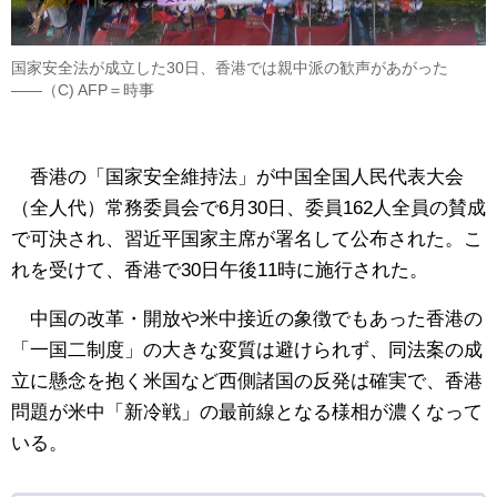
国家安全法が成立した30日、香港では親中派の歓声があがった
――（C) AFP＝時事
香港の「国家安全維持法」が中国全国人民代表大会
（全人代）
常務委員会で6月30日、委員162人全員の賛成
で可決され、
習近平国家主席が署名して公布された。こ
れを受けて、
香港で30日午後11時に施行された。
中国の改革・開放や米中接近の象徴でもあった香港の
「一国二制度」の大きな変質は避けられず、同法案の成
立に懸念を抱く米国など西側諸国の反発は確実で、香港
問題が米中「新冷戦」の最前線となる様相が濃くなって
いる。