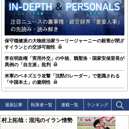
保守穏健派の大物政治家ラーリージャーニーの殺害が閉ざ
すイランとの交渉可能性
李在明政権「実用外交」の中核、魏聖洛・国家安保室長が
異例の「自主派」批判
米軍のベネズエラ攻撃「沈黙のレーダー」で意識される
「中国本土」の脆弱性
最新記事
執筆者一覧
連載一覧
ランキング
村上拓哉：混沌のイラン情勢