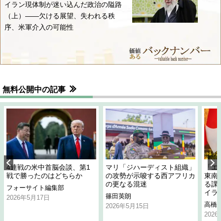
イラン現体制が迷い込んだ政治の隘路
（上）――欠ける展望、失われる秩
序、米軍介入の可能性
無料公開中の記事
4連戦の米中首脳会談、第1
マリ「ジハーディスト組織」
「エ
戦で勝ったのはどちらか
の攻勢が示唆する西アフリカ
東南
の更なる混迷
る課
フォーサイト編集部
イラ
篠田英朗
2026年5月17日
高橋
2026年5月15日
202