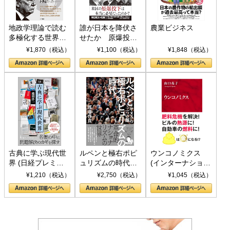
地政学理論で読む
誰が日本を降伏さ
農業ビジネス
多極化する世界：
せたか 原爆投
トランプとBRICS
下、ソ連参戦、そ
¥1,870（税込）
¥1,100（税込）
¥1,848（税込）
の挑戦
して聖断 (PHP新
書)
古典に学ぶ現代世
ルペンと極右ポピ
ウンコノミクス
界 (日経プレミア
ュリズムの時代：
(インターナショナ
シリーズ)
〈ヤヌス〉の二つ
ル新書)
¥1,210（税込）
¥2,750（税込）
¥1,045（税込）
の顔