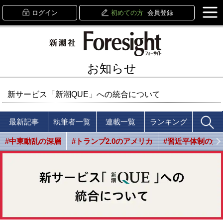
ログイン
初めての方
会員登録
お知らせ
新サービス「新潮QUE」への統合について
最新記事
執筆者一覧
連載一覧
ランキング
#中東動乱の深層
#トランプ2.0のアメリカ
#習近平体制の光