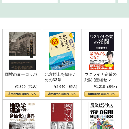
廃墟のヨーロッパ
北方領土を知るた
ウクライナ企業の
めの63章
死闘 (産経セレク
ト S 039)
¥2,860（税込）
¥2,640（税込）
¥1,210（税込）