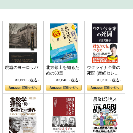
廃墟のヨーロッパ
北方領土を知るた
ウクライナ企業の
めの63章
死闘 (産経セレク
ト S 039)
¥2,860（税込）
¥2,640（税込）
¥1,210（税込）