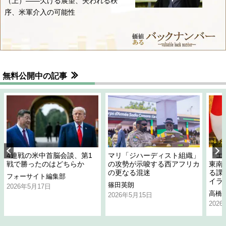
（上）――欠ける展望、失われる秩
序、米軍介入の可能性
無料公開中の記事
4連戦の米中首脳会談、第1
マリ「ジハーディスト組織」
「エ
戦で勝ったのはどちらか
の攻勢が示唆する西アフリカ
東南
の更なる混迷
る課
フォーサイト編集部
イラ
篠田英朗
2026年5月17日
高橋
2026年5月15日
202