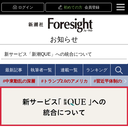
ログイン
初めての方
会員登録
お知らせ
新サービス「新潮QUE」への統合について
最新記事
執筆者一覧
連載一覧
ランキング
#中東動乱の深層
#トランプ2.0のアメリカ
#習近平体制の光