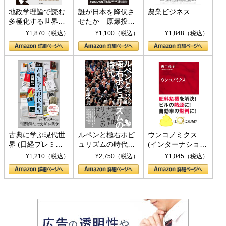
地政学理論で読む
誰が日本を降伏さ
農業ビジネス
多極化する世界：
せたか 原爆投
トランプとBRICS
下、ソ連参戦、そ
¥1,870（税込）
¥1,100（税込）
¥1,848（税込）
の挑戦
して聖断 (PHP新
書)
古典に学ぶ現代世
ルペンと極右ポピ
ウンコノミクス
界 (日経プレミア
ュリズムの時代：
(インターナショナ
シリーズ)
〈ヤヌス〉の二つ
ル新書)
¥1,210（税込）
¥2,750（税込）
¥1,045（税込）
の顔