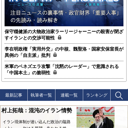
保守穏健派の大物政治家ラーリージャーニーの殺害が閉ざ
すイランとの交渉可能性
李在明政権「実用外交」の中核、魏聖洛・国家安保室長が
異例の「自主派」批判
米軍のベネズエラ攻撃「沈黙のレーダー」で意識される
「中国本土」の脆弱性
最新記事
執筆者一覧
連載一覧
ランキング
村上拓哉：混沌のイラン情勢
イラン現体制が迷い込んだ政治の隘路