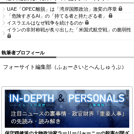
UAE「OPEC離脱」は「湾岸国際政治」激変の序章
「危険すぎるAI」の「持てる者と持たざる者」
イスラエルはなぜ戦争を続けるのか
イランの非対称戦が炙り出した「米国式航空戦」の脆弱性
執筆者プロフィール
フォーサイト編集部（ふぉーさいとへんしゅうぶ）
保守穏健派の大物政治家ラーリージャーニーの殺害が閉ざ