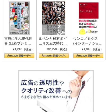
古典に学ぶ現代世
ルペンと極右ポピ
ウンコノミクス
界 (日経プレミア
ュリズムの時代：
(インターナショナ
シリーズ)
〈ヤヌス〉の二つ
ル新書)
¥1,210（税込）
¥2,750（税込）
¥1,045（税込）
の顔