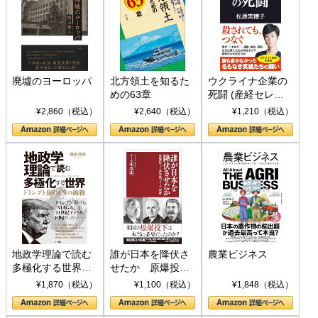
廃墟のヨーロッパ
北方領土を知るた
ウクライナ企業の
めの63章
死闘 (産経セレク
ト S 039)
¥2,860（税込）
¥2,640（税込）
¥1,210（税込）
地政学理論で読む
誰が日本を降伏さ
農業ビジネス
多極化する世界：
せたか 原爆投
トランプとBRICS
下、ソ連参戦、そ
¥1,870（税込）
¥1,100（税込）
¥1,848（税込）
の挑戦
して聖断 (PHP新
書)