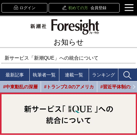
ログイン
初めての方
会員登録
お知らせ
新サービス「新潮QUE」への統合について
最新記事
執筆者一覧
連載一覧
ランキング
#中東動乱の深層
#トランプ2.0のアメリカ
#習近平体制の光