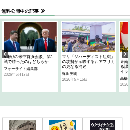
無料公開中の記事
4連戦の米中首脳会談、第1
マリ「ジハーディスト組織」
「エ
戦で勝ったのはどちらか
の攻勢が示唆する西アフリカ
東南
の更なる混迷
る課
フォーサイト編集部
イラ
篠田英朗
2026年5月17日
高橋
2026年5月15日
202