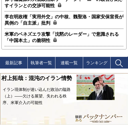
すイランとの交渉可能性
李在明政権「実用外交」の中核、魏聖洛・国家安保室長が
異例の「自主派」批判
米軍のベネズエラ攻撃「沈黙のレーダー」で意識される
「中国本土」の脆弱性
最新記事
執筆者一覧
連載一覧
ランキング
村上拓哉：混沌のイラン情勢
イラン現体制が迷い込んだ政治の隘路
（上）――欠ける展望、失われる秩
序、米軍介入の可能性